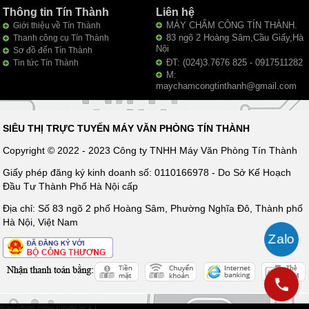
Thông tin Tín Thành
Liên hệ
MÁY CHẤM CÔNG TÍN THÀNH.
Giới thiệu về Tín Thành
83 ngõ 2 Hoàng Sâm,Cầu Giấy,Hà
Thanh công cụ Tín Thành
Nội
Sơ đồ đến Tín Thành
ĐT: (024)3.7676 825 - 0917511282
Tin tức Tín Thành
M:
maychamcongtinthanh@gmail.com
SIÊU THỊ TRỰC TUYẾN MÁY VĂN PHÒNG TÍN THÀNH
Copyright © 2022 - 2023 Công ty TNHH Máy Văn Phòng Tín Thành
Giấy phép đăng ký kinh doanh số: 0110166978 - Do Sở Kế Hoạch
Đầu Tư Thành Phố Hà Nội cấp
Địa chỉ: Số 83 ngõ 2 phố Hoàng Sâm, Phường Nghĩa Đô, Thành phố
Hà Nội, Việt Nam
máy chấm công ronald jack
|