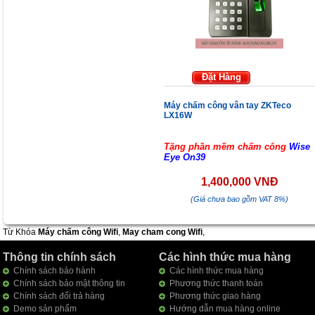
Đặt Hàng
Máy chấm công vân tay ZKTeco
LX16W
Tặng phần mềm chấm công
Wise
Eye On39
1,400,000 VNĐ
(Giá chưa bao gồm VAT 8%)
Từ Khóa
Máy chấm công Wifi
,
May cham cong Wifi
,
Thông tin chính sách
Các hình thức mua hàng
Chính sách bảo hành
Các hình thức mua hàng
Chính sách bảo mật thông tin
Phương thức thanh toán
Chính sách đổi trả hàng
Phương thức giao hàng
Demo sản phẩm
Hướng dẫn mua hàng online