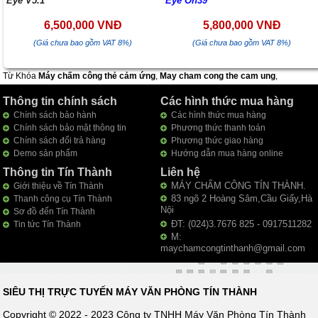
Eye V5.1
Eye On39
6,500,000 VNĐ
5,800,000 VNĐ
(Giá chưa bao gồm VAT 8%)
(Giá chưa bao gồm VAT 8%)
Từ Khóa
Máy chấm công thẻ cảm ứng
,
May cham cong the cam ung
,
Thông tin chính sách
Các hình thức mua hàng
Chính sách bảo hành
Các hình thức mua hàng
Chính sách bảo mật thông tin
Phương thức thanh toán
Chính sách đổi trả hàng
Phương thức giao hàng
Demo sản phẩm
Hướng dẫn mua hàng online
Thông tin Tín Thành
Liên hệ
MÁY CHẤM CÔNG TÍN THÀNH.
Giới thiệu về Tín Thành
83 ngõ 2 Hoàng Sâm,Cầu Giấy,Hà
Thanh công cụ Tín Thành
Nội
Sơ đồ đến Tín Thành
ĐT: (024)3.7676 825 - 0917511282
Tin tức Tín Thành
M:
maychamcongtinthanh@gmail.com
SIÊU THỊ TRỰC TUYẾN MÁY VĂN PHÒNG TÍN THÀNH
Copyright © 2022 - 2023 Công ty TNHH Máy Văn Phòng Tín Thành