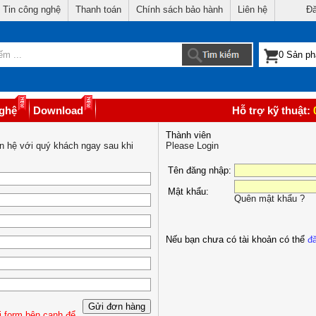
Tin công nghệ
Thanh toán
Chính sách bảo hành
Liên hệ
Đă
nghệ
Download
Hỗ trợ kỹ thuật:
Thành viên
iên hệ với quý khách ngay sau khi
Please Login
Tên đăng nhập:
Mật khẩu:
Quên mật khẩu ?
Nếu bạn chưa có tài khoản có thể
đă
i form bên cạnh để