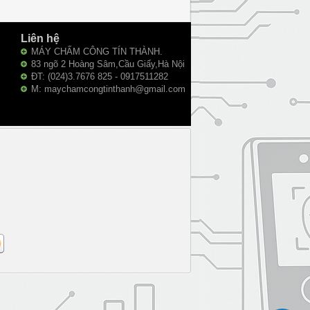
Liên hệ
MÁY CHẤM CÔNG TÍN THÀNH.
83 ngõ 2 Hoàng Sâm,Cầu Giấy,Hà Nội
ĐT: (024)3.7676 825 - 0917511282
M: maychamcongtinthanh@gmail.com