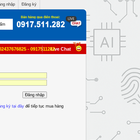
ng nhập
Đăng ký
02437676825 - 0917511282
Live Chat
ng ký tại đây
để tiếp tục mua hàng