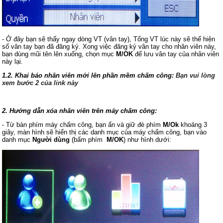
- Ở đây bạn sẽ thấy ngay dòng VT (vân tay), Tổng VT lúc này sẽ thể hiện
số vân tay bạn đã đăng ký. Xong việc đăng ký vân tay cho nhân viên này,
bạn dùng mũi tên lên xuống, chọn mục
M/OK
để lưu vân tay của nhân viên
này lại.
1.2. Khai báo nhân viên mới lên phần mềm chấm công:
Bạn vui lòng
xem bước 2 của link này
2. Hướng dẫn xóa nhân viên trên máy chấm công:
- Từ bàn phím máy chấm công, bạn ấn và giữ đè phím
M/Ok
khoảng 3
giây, màn hình sẽ hiển thị các danh mục của máy chấm công, bạn vào
danh mục
Người dùng
(bấm phím
M/OK
) như hình dưới: