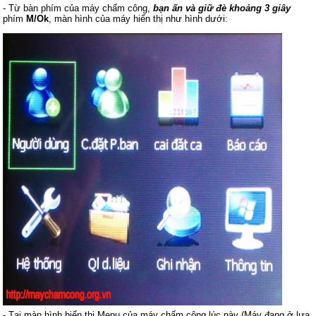
- Từ bàn phím của máy chấm công,
bạn ấn và giữ đè khoảng 3 giây
phím
M/Ok
, màn hình của máy hiển thị như hình dưới:
- Tại màn hình hiển thị Menu của máy chấm công lúc này (Máy đang ở lựa