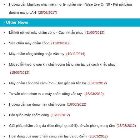
▪
Hướng dẫn khai báo nhân viên mới lên phần mềm Wise Eye On 39 - Kết nối bằng
đường mạng LAN
(25/08/2017)
Older News
▪
Lỗi kết nối với máy chấm công - Cách khắc phục
(11/03/2012)
▪
Sửa chữa máy chấm công
(13/03/2012)
▪
Máy chấm công không nhận vân tay
(19/11/2014)
▪
Một số lỗi thường gặp khi chấm công bằng vân tay và cách khắc phục:
(15/03/2012)
▪
Máy chấm công thẻ cảm ứng - Đơn giản và tiện lợi
(16/03/2012)
▪
Tư vấn cách chọn mua máy chấm công vân tay.
(15/03/2012)
▪
Hướng dẫn sử dụng máy chấm công
(16/03/2012)
▪
Bảo quản máy chấm công
(16/03/2012)
▪
Giải pháp chấm công đa điểm tổng hợp dữ liệu ở văn phòng trung tâm
(16/03/2012)
▪
Hoạt động của máy chấm công vân tay và ưu điểm
(18/03/2012)