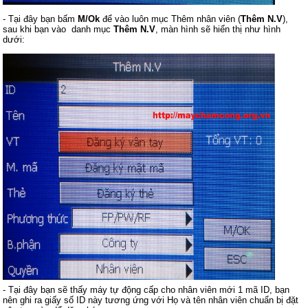
- Tại đây bạn bấm
M/Ok
để vào luôn mục Thêm nhân viên (
Thêm N.V
),
sau khi bạn vào danh mục
Thêm N.V
, màn hình sẽ hiển thị như hình
dưới:
- Tại đây bạn sẽ thấy máy tự động cấp cho nhân viên mới 1 mã ID, bạn
nên ghi ra giấy số ID này tương ứng với Họ và tên nhân viên chuẩn bị đặt