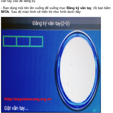
vân tay vào để đăng ký.
- Bạn dùng mũi tên lên xuống để xuống mục
Đăng ký vân tay
, rồi bạn bấm
M/Ok
. Sau đó màn hình sẽ hiển thị như hình dưới đây: