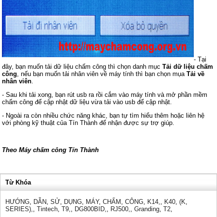
- Tại
đây, bạn muốn tải dữ liệu chấm công thì chọn danh mục
Tải dữ liệu chấm
công
, nếu bạn muốn tải nhân viên về máy tính thì bạn chọn mụa
Tải về
nhân viên
.
- Sau khi tải xong, bạn rút usb ra rồi cắm vào máy tính và mở phần mềm
chấm công để cập nhật dữ liệu vừa tải vào usb để cập nhật.
- Ngoài ra còn nhiều chức năng khác, bạn tự tìm hiểu thêm hoặc liên hệ
với phòng kỹ thuật của Tín Thành để nhận được sự trợ giúp.
Theo Máy chấm công Tín Thành
Từ Khóa
HƯỚNG
,
DẪN
,
SỬ
,
DỤNG
,
MÁY
,
CHẤM
,
CÔNG
,
K14,
,
K40
,
(K
,
SERIES),
,
Tintech
,
T9,
,
DG800BID,
,
RJ500,
,
Granding
,
T2
,