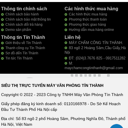
Thông tin chính sách
Các hình thức mua hàng
Chính sách bảo hành
Các hình thức mua hàng
Chính sách bảo mật thông tin
Phương thức thanh toán
Chính sách đổi trả hàng
Phương thức giao hàng
Demo sản phẩm
Hướng dẫn mua hàng online
Thông tin Tín Thành
Liên hệ
MÁY CHẤM CÔNG TÍN THÀNH.
Giới thiệu về Tín Thành
83 ngõ 2 Hoàng Sâm,Cầu Giấy,Hà
Thanh công cụ Tín Thành
Nội
Sơ đồ đến Tín Thành
ĐT: (024)3.7676 825 - 0917511282
Tin tức Tín Thành
M:
maychamcongtinthanh@gmail.com
SIÊU THỊ TRỰC TUYẾN MÁY VĂN PHÒNG TÍN THÀNH
Copyright © 2022 - 2023 Công ty TNHH Máy Văn Phòng Tín Thành
Giấy phép đăng ký kinh doanh số: 0110166978 - Do Sở Kế Hoạch
Đầu Tư Thành Phố Hà Nội cấp
Địa chỉ: Số 83 ngõ 2 phố Hoàng Sâm, Phường Nghĩa Đô, Thành phố
Hà Nội, Việt Nam