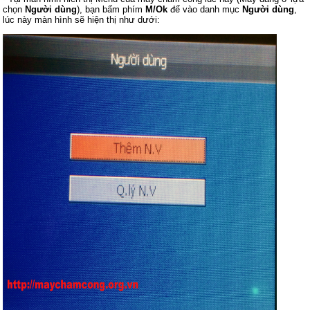
chọn
Người dùng
), bạn bấm phím
M/Ok
để vào danh mục
Người dùng
,
lúc này màn hình sẽ hiện thị như dưới: