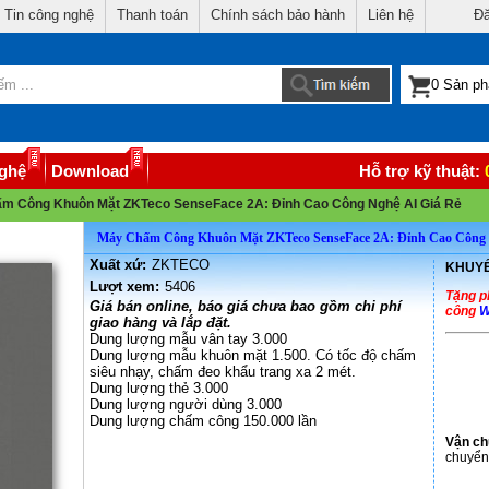
Tin công nghệ
Thanh toán
Chính sách bảo hành
Liên hệ
Đă
nghệ
Download
Hỗ trợ kỹ thuật:
m Công Khuôn Mặt ZKTeco SenseFace 2A: Đỉnh Cao Công Nghệ AI Giá Rẻ
Máy Chấm Công Khuôn Mặt ZKTeco SenseFace 2A: Đỉnh Cao Công 
Xuất xứ:
ZKTECO
KHUYẾ
Lượt xem:
5406
Tặng 
Giá bán online, báo giá chưa bao gồm chi phí
công
W
giao hàng và lắp đặt.
Dung lượng mẫu vân tay 3.000
Dung lượng mẫu khuôn mặt 1.500. Có tốc độ chấm
siêu nhạy, chấm đeo khẩu trang xa 2 mét.
Dung lượng thẻ 3.000
Dung lượng người dùng 3.000
Dung lượng chấm công 150.000 lần
Vận c
chuyển