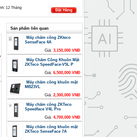
nh:
12 Tháng
Đặt Hàng
Sản phẩm liên quan
Máy chấm công ZKteco
SenseFace 4A
Giá:
3,150,000 VNĐ
?
Máy Chấm Công Khuôn Mặt
ZKTeco SpeedFace-V5L P
Giá:
6,500,000 VNĐ
.
Máy chấm công khuôn mặt
MB23VL
Giá:
2,300,000 VNĐ
Máy chấm công ZKTeco
Speedface V4L Pro
Giá:
4,700,000 VNĐ
Máy chấm công khuôn mặt
ZKTeco SenseFace 7A