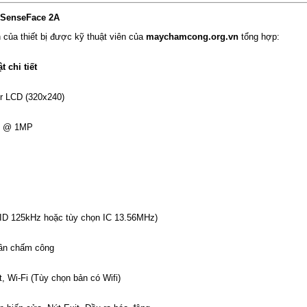
 SenseFace 2A
 của thiết bị được kỹ thuật viên của
maychamcong.org.vn
tổng hợp:
 chi tiết
or LCD (320x240)
R @ 1MP
 ID 125kHz hoặc tùy chọn IC 13.56MHz)
ần chấm công
 Wi-Fi (Tùy chọn bản có Wifi)