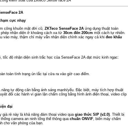
công kiểm soát cửa Zkteco Sense face 2A
SenseFace 2A
 chạm cực nhạy
ấm công khuôn mặt đời cũ,
ZKTeco SenseFace 2A
ứng dụng thuật toán
ho phép nhận diện ở khoảng cách xa từ
30cm đến 200cm
một cách tự nhiên.
ầu vào máy, thậm chí máy vẫn nhận diện chính xác ngay cả khi
đeo khẩu
ẽ, tốc độ nhận diện sinh trắc học của SenseFace 2A đạt mức kinh ngạc:
hoàn toàn tình trạng ùn tắc tại cửa ra vào giờ cao điểm.
năng tự động cân bằng ánh sáng mạnh/yếu. Đặc biệt, máy tích hợp thuật
uyệt đối các hành vi gian lận chấm công bằng hình ảnh điện thoại, video clip
iện đại
y giá rẻ này là khả năng đàm thoại video qua
giao thức SIP (v2.0)
. Thiết bị
ệ thống camera an ninh tổng thể thông qua
chuẩn ONVIF
, biến máy chấm
nh cho văn phòng của bạn.