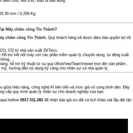
 biến cửa, Nút Exit, Đầu ra báo động
 33.30 mm / 0.258 Kg
Tại
Máy chấm công Tín Thành
?
áy chấm công Tín Thành
, Quý khách hàng sẽ được đảm bảo quyền lợi tối
CO, CQ từ nhà sản xuất ZKTeco.
:
Hỗ trợ kết nối máy với các phần mềm quản lý chuyên dụng, tự động xuất
chóng.
áng, hỗ trợ kỹ thuật từ xa qua UltraView/TeamViewer trọn đời sản phẩm.
 mỹ, hướng dẫn sử dụng kỹ càng cho nhân sự và nhà quản lý.
o giữa hiệu năng, công nghệ AI tiên tiến và mức giá vô cùng bình dân. Đây
ng cấp quy trình quản lý nhân sự cho doanh nghiệp của bạn.
qua hotline
0917.511.282
để nhận báo giá ưu đãi và lịch khảo sát lắp đặt tận