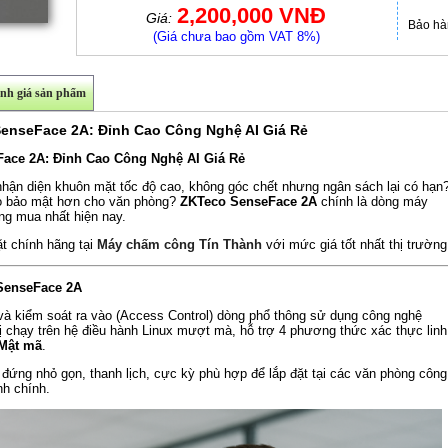
2,200,000 VNĐ
Giá:
Bảo hà
(Giá chưa bao gồm VAT 8%)
nh giá sản phẩm
nseFace 2A: Đỉnh Cao Công Nghệ AI Giá Rẻ
ce 2A: Đỉnh Cao Công Nghệ AI Giá Rẻ
hận diện khuôn mặt tốc độ cao, không góc chết nhưng ngân sách lại có hạn
ào bảo mật hơn cho văn phòng?
ZKTeco SenseFace 2A
chính là dòng máy
ng mua nhất hiện nay.
t chính hãng tại
Máy chấm công Tín Thành
với mức giá tốt nhất thị trường
SenseFace 2A
 và kiểm soát ra vào (Access Control) dòng phổ thông sử dụng công nghệ
bị chạy trên hệ điều hành Linux mượt mà, hỗ trợ 4 phương thức xác thực linh
 Mật mã
.
đứng nhỏ gọn, thanh lịch, cực kỳ phù hợp để lắp đặt tại các văn phòng công
nh chính.