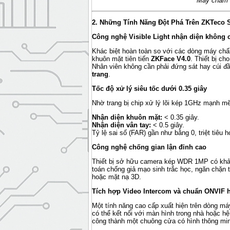
Máy chấm 
2. Những Tính Năng Đột Phá Trên ZKTeco 
Công nghệ Visible Light nhận diện không
Khác biệt hoàn toàn so với các dòng máy ch
khuôn mặt tiên tiến
ZKFace V4.0
. Thiết bị c
Nhân viên không cần phải đứng sát hay cúi đ
trang
.
Tốc độ xử lý siêu tốc dưới 0.35 giây
Nhờ trang bị chip xử lý lõi kép 1GHz mạnh m
Nhận diện khuôn mặt:
< 0.35 giây.
Nhận diện vân tay:
< 0.5 giây.
Tỷ lệ sai số (FAR) gần như bằng 0, triệt tiêu 
Công nghệ chống gian lận đỉnh cao
Thiết bị sở hữu camera kép WDR 1MP có khả 
toán chống giả mạo sinh trắc học, ngăn chặn t
hoặc mặt nạ 3D.
Tích hợp Video Intercom và chuẩn ONVIF h
Một tính năng cao cấp xuất hiện trên dòng má
có thể kết nối với màn hình trong nhà hoặc h
công thành một chuông cửa có hình thông mi