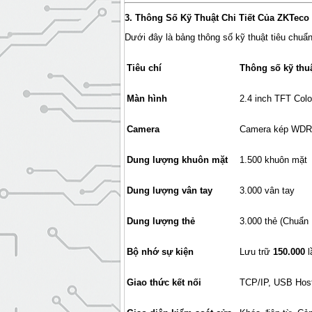
3. Thông Số Kỹ Thuật Chi Tiết Của ZKTeco
Dưới đây là bảng thông số kỹ thuật tiêu chuẩn
Tiêu chí
Thông số kỹ thuật
Màn hình
2.4 inch TFT Col
Camera
Camera kép WD
Dung lượng khuôn mặt
1.500 khuôn mặt
Dung lượng vân tay
3.000 vân tay
Dung lượng thẻ
3.000 thẻ (Chuẩn
Bộ nhớ sự kiện
Lưu trữ
150.000
l
Giao thức kết nối
TCP/IP, USB Host,