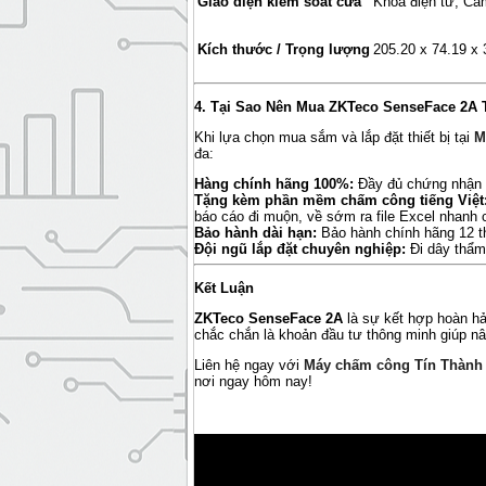
Giao diện kiểm soát cửa
Khóa điện từ, Cảm
Kích thước / Trọng lượng
205.20 x 74.19 x
4. Tại Sao Nên Mua ZKTeco SenseFace 2A 
Khi lựa chọn mua sắm và lắp đặt thiết bị tại
M
đa:
Hàng chính hãng 100%:
Đầy đủ chứng nhận 
Tặng kèm phần mềm chấm công tiếng Việt
báo cáo đi muộn, về sớm ra file Excel nhanh 
Bảo hành dài hạn:
Bảo hành chính hãng 12 th
Đội ngũ lắp đặt chuyên nghiệp:
Đi dây thẩm
Kết Luận
ZKTeco SenseFace 2A
là sự kết hợp hoàn hả
chắc chắn là khoản đầu tư thông minh giúp nâ
Liên hệ ngay với
Máy chấm công Tín Thành
nơi ngay hôm nay!