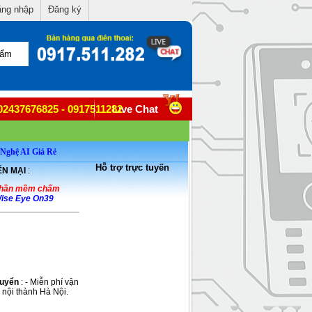
ng nhập
Đăng ký
02437676825 - 0917511282
Live Chat
Nghệ AI Giá Rẻ
Hỗ trợ trực tuyến
N MẠI
:
phần mềm chấm
ise Eye On39
huyển
: - Miễn phí vận
 nội thành Hà Nội.