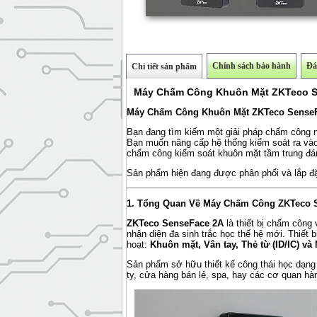
Chính sách bảo hành
Đá
Chi tiết sản phẩm
Máy Chấm Công Khuôn Mặt ZKTeco Se
Máy Chấm Công Khuôn Mặt ZKTeco SenseFa
Bạn đang tìm kiếm một giải pháp chấm công n
Bạn muốn nâng cấp hệ thống kiểm soát ra v
chấm công kiểm soát khuôn mặt tầm trung đá
Sản phẩm hiện đang được phân phối và lắp đặ
1. Tổng Quan Về Máy Chấm Công ZKTeco 
ZKTeco SenseFace 2A
là thiết bị chấm công
nhận diện đa sinh trắc học thế hệ mới. Thiết 
hoạt:
Khuôn mặt, Vân tay, Thẻ từ (ID/IC) và
Sản phẩm sở hữu thiết kế công thái học dạng 
ty, cửa hàng bán lẻ, spa, hay các cơ quan hà