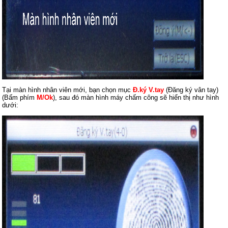
Tại màn hình nhân viên mới, bạn chọn mục
Đ.ký V.tay
(Đăng ký vân tay)
(Bấm phím
M/Ok
), sau đó màn hình máy chấm công sẽ hiển thị như hình
dưới: