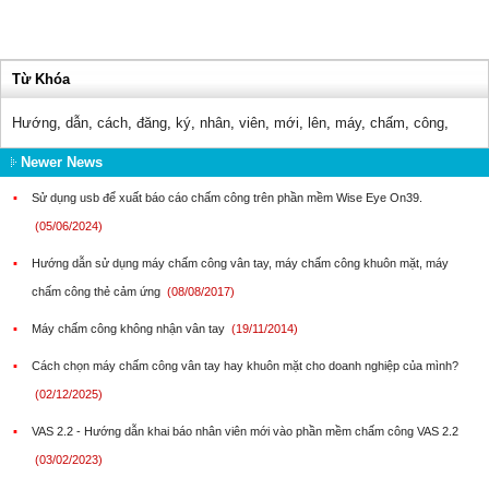
Từ Khóa
Hướng
,
dẫn
,
cách
,
đăng
,
ký
,
nhân
,
viên
,
mới
,
lên
,
máy
,
chấm
,
công
,
Newer News
▪
Sử dụng usb để xuất báo cáo chấm công trên phần mềm Wise Eye On39.
(05/06/2024)
▪
Hướng dẫn sử dụng máy chấm công vân tay, máy chấm công khuôn mặt, máy
chấm công thẻ cảm ứng
(08/08/2017)
▪
Máy chấm công không nhận vân tay
(19/11/2014)
▪
Cách chọn máy chấm công vân tay hay khuôn mặt cho doanh nghiệp của mình?
(02/12/2025)
▪
VAS 2.2 - Hướng dẫn khai báo nhân viên mới vào phần mềm chấm công VAS 2.2
(03/02/2023)