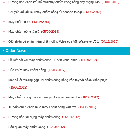
▪
Hướng dẫn cách kết nối với máy chấm công bằng dây mạng J45
(31/01/2013)
▪
Chuyển đổi dữ liệu máy chấm công từ access to sql
(26/03/2013)
▪
Máy chấm cơm
(13/05/2013)
▪
Máy chấm công là gì?
(05/09/2014)
▪
Giới thiệu về phần mềm chấm công Wise eye V5, Wise eye V5.1
(04/11/2013)
Older News
▪
Lỗi kết nối với máy chấm công - Cách khắc phục
(11/03/2012)
▪
Sửa chữa máy chấm công
(13/03/2012)
▪
Một số lỗi thường gặp khi chấm công bằng vân tay và cách khắc phục:
(15/03/2012)
▪
Máy chấm công thẻ cảm ứng - Đơn giản và tiện lợi
(16/03/2012)
▪
Tư vấn cách chọn mua máy chấm công vân tay.
(15/03/2012)
▪
Hướng dẫn sử dụng máy chấm công
(16/03/2012)
▪
Bảo quản máy chấm công
(16/03/2012)