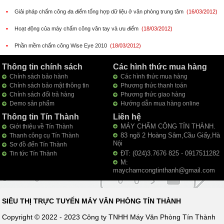
▪
Giải pháp chấm công đa điểm tổng hợp dữ liệu ở văn phòng trung tâm
(16/03/2012)
▪
Hoạt động của máy chấm công vân tay và ưu điểm
(18/03/2012)
▪
Phần mềm chấm công Wise Eye 2010
(18/03/2012)
Thông tin chính sách
Các hình thức mua hàng
Chính sách bảo hành
Các hình thức mua hàng
Chính sách bảo mật thông tin
Phương thức thanh toán
Chính sách đổi trả hàng
Phương thức giao hàng
Demo sản phẩm
Hướng dẫn mua hàng online
Thông tin Tín Thành
Liên hệ
MÁY CHẤM CÔNG TÍN THÀNH.
Giới thiệu về Tín Thành
83 ngõ 2 Hoàng Sâm,Cầu Giấy,Hà
Thanh công cụ Tín Thành
Nội
Sơ đồ đến Tín Thành
ĐT: (024)3.7676 825 - 0917511282
Tin tức Tín Thành
M:
maychamcongtinthanh@gmail.com
SIÊU THỊ TRỰC TUYẾN MÁY VĂN PHÒNG TÍN THÀNH
Copyright © 2022 - 2023 Công ty TNHH Máy Văn Phòng Tín Thành