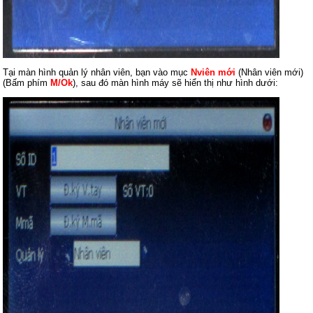
Tại màn hình quản lý nhân viên, bạn vào mục
Nviên mới
(Nhân viên mới)
(Bấm phím
M/Ok
), sau đó màn hình máy sẽ hiển thị như hình dưới: