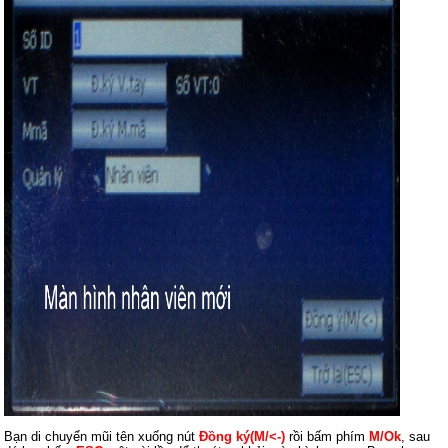
Bạn di chuyển mũi tên xuống nút
Đồng ký(M/<-)
rồi bấm phím
M/Ok
, sau