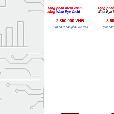
Tặng phần mềm chấm
Tặng phầ
công
Wise Eye On39
Wise Eye 
2,850,000 VNĐ
3,6
(Giá chưa bao gồm VAT 8%)
(Giá ch