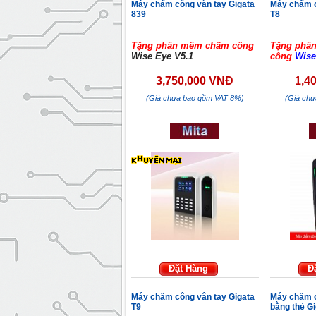
Máy chấm công vân tay Gigata
Máy chấm c
839
T8
Tặng phần mềm chấm công
Tặng phầ
Wise Eye V5.1
công
Wise
3,750,000 VNĐ
1,4
(Giá chưa bao gồm VAT 8%)
(Giá ch
Đặt Hàng
Đ
Máy chấm công vân tay Gigata
Máy chấm c
T9
bằng thẻ G