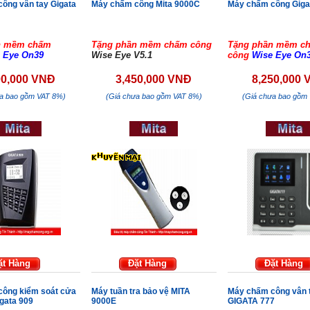
ông vân tay Gigata
Máy chấm công Mita 9000C
Máy chấm công Giga
n mềm chấm
Tặng phần mềm chấm công
Tặng phần mềm c
 Eye On39
Wise Eye V5.1
công
Wise Eye On
00,000 VNĐ
3,450,000 VNĐ
8,250,000
ưa bao gồm VAT 8%)
(Giá chưa bao gồm VAT 8%)
(Giá chưa bao gồm
ặt Hàng
Đặt Hàng
Đặt Hàng
ông kiểm soát cửa
Máy tuần tra bảo vệ MITA
Máy chấm công vân 
igata 909
9000E
GIGATA 777