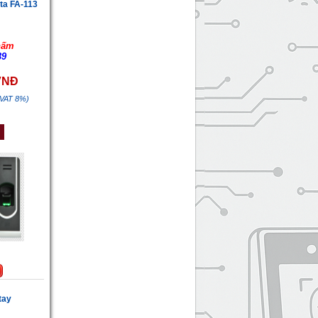
ta FA-113
hấm
39
 VNĐ
 VAT 8%)
tay