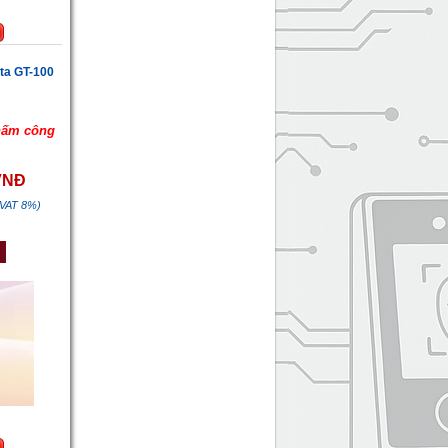
ta GT-100
hấm công
 VNĐ
 VAT 8%)