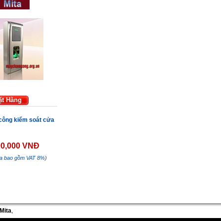
ặt Hàng
ông kiểm soát cửa
00,000 VNĐ
ưa bao gồm VAT 8%)
Mita
,