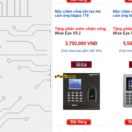
Máy chấm công vân tay thẻ
Máy chấm c
cảm ứng Gigata 779
cảm ứng G
Tặng phần mềm chấm công
Tặng phầ
Wise Eye V5.1
Wise Eye 
3,750,000 VNĐ
5,5
(Giá chưa bao gồm VAT 8%)
(Giá ch
Đặt Hàng
Đ