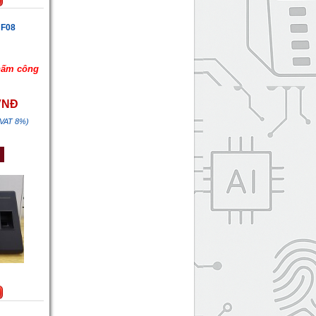
 F08
hấm công
 VNĐ
 VAT 8%)