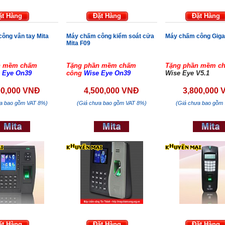
ặt Hàng
Đặt Hàng
Đặt Hàng
ông vân tay Mita
Máy chấm công kiểm soát cửa
Máy chấm công Giga
Mita F09
n mềm chấm
Tặng phần mềm chấm
Tặng phần mềm c
 Eye On39
công
Wise Eye On39
Wise Eye V5.1
00,000 VNĐ
4,500,000 VNĐ
3,800,000
ưa bao gồm VAT 8%)
(Giá chưa bao gồm VAT 8%)
(Giá chưa bao gồm
ặt Hàng
Đặt Hàng
Đặt Hàng