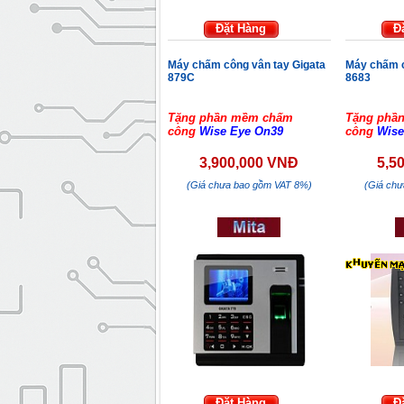
Đặt Hàng
Đ
Máy chấm công vân tay Gigata
Máy chấm c
879C
8683
Tặng phần mềm chấm
Tặng phầ
công
Wise Eye On39
công
Wise
3,900,000 VNĐ
5,5
(Giá chưa bao gồm VAT 8%)
(Giá ch
Đặt Hàng
Đ