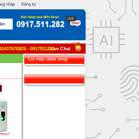
ng nhập
Đăng ký
02437676825 - 0917511282
Live Chat
Lọc máy chấm công: