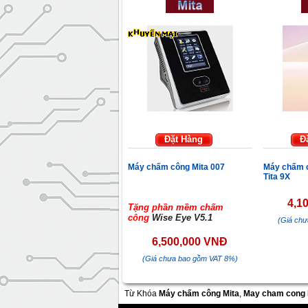
Đặt Hàng
Đ
Máy chấm công Mita 007
Máy chấm c
Tita 9X
4,1
Tặng phần mềm chấm
công
Wise Eye V5.1
(Giá ch
6,500,000 VNĐ
(Giá chưa bao gồm VAT 8%)
Từ Khóa
Máy chấm công Mita
,
May cham cong 