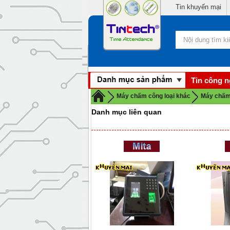
Tin khuyến mại
Tin công 
Máy chấm công loại khác
Máy chấm
Danh mục liên quan