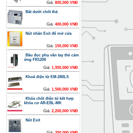
Giá:
800,000 VNĐ
Bát dưới chốt thả
Giá:
400,000 VNĐ
Nút nhấn Exit để mở cửa
Giá:
150,000 VNĐ
Đầu đọc phụ vân tay thẻ cảm
ứng FR1200
Giá:
1,950,000 VNĐ
Khoá điện từ EM-280LS
Giá:
1,500,000 VNĐ
Khóa chốt điện tử kết hợp
khóa cơ AR-EBL-MK
Giá:
2,200,000 VNĐ
Nút Exit
Giá:
350,000 VNĐ