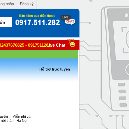
ng nhập
Đăng ký
02437676825 - 0917511282
Live Chat
Hỗ trợ trực tuyến
huyển
: - Miễn phí vận
 nội thành Hà Nội.