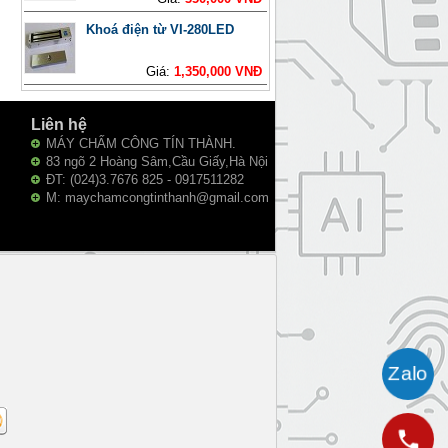
Khoá điện từ VI-280LED
Giá:
1,350,000 VNĐ
Liên hệ
MÁY CHẤM CÔNG TÍN THÀNH.
83 ngõ 2 Hoàng Sâm,Cầu Giấy,Hà Nội
ĐT: (024)3.7676 825 - 0917511282
M: maychamcongtinthanh@gmail.com