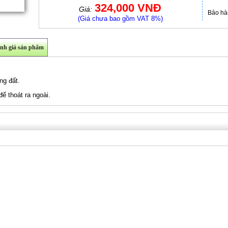
324,000 VNĐ
Giá:
Bảo hà
(Giá chưa bao gồm VAT 8%)
nh giá sản phẩm
ng đất.
ể thoát ra ngoài
.