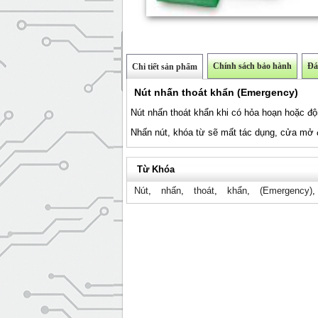
Chính sách bảo hành
Đá
Chi tiết sản phẩm
Nút nhấn thoát khẩn (Emergency)
Nút nhấn thoát khẩn khi có hỏa hoạn hoặc độ
Nhấn nút, khóa từ sẽ mất tác dụng, cửa mở đ
Từ Khóa
Nút
,
nhấn
,
thoát
,
khẩn
,
(Emergency)
,