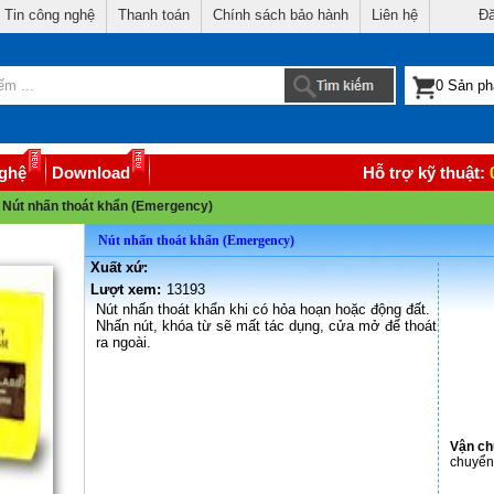
Tin công nghệ
Thanh toán
Chính sách bảo hành
Liên hệ
Đă
nghệ
Download
Hỗ trợ kỹ thuật:
Nút nhấn thoát khẩn (Emergency)
Nút nhấn thoát khẩn (Emergency)
Xuất xứ:
Lượt xem:
13193
Nút nhấn thoát khẩn khi có hỏa hoạn hoặc động đất.
Nhấn nút, khóa từ sẽ mất tác dụng, cửa mở để thoát
ra ngoài
.
Vận c
chuyển