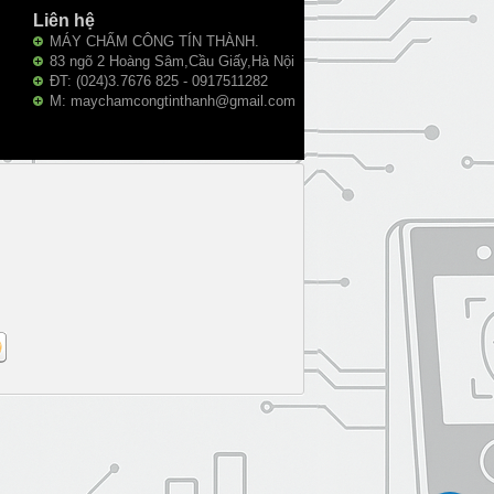
Liên hệ
MÁY CHẤM CÔNG TÍN THÀNH.
83 ngõ 2 Hoàng Sâm,Cầu Giấy,Hà Nội
ĐT: (024)3.7676 825 - 0917511282
M: maychamcongtinthanh@gmail.com