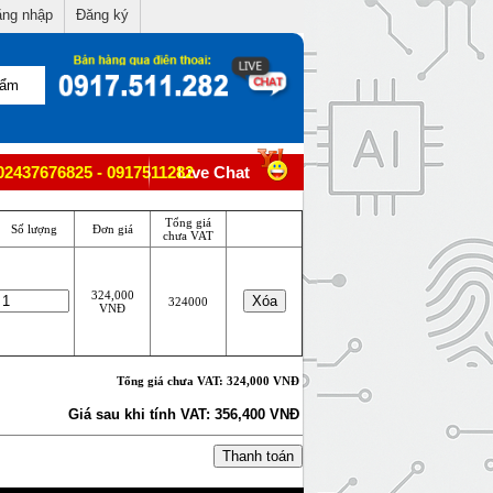
ng nhập
Đăng ký
02437676825 - 0917511282
Live Chat
Tổng giá
Số lượng
Đơn giá
chưa VAT
324,000
324000
VNĐ
Tổng giá chưa VAT: 324,000 VNĐ
Giá sau khi tính VAT: 356,400 VNĐ