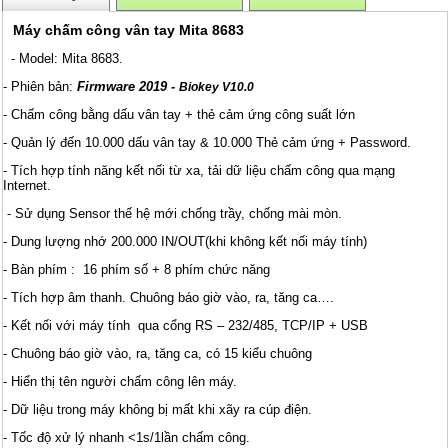
Máy chấm công vân tay Mita 8683
- Model: Mita 8683.
- Phiên bản:
Firmware 2019 -
Biokey V10.0
- Chấm công bằng dấu vân tay + thẻ cảm ứng công suất lớn
- Quản lý đến 10.000 dấu vân tay & 10.000 Thẻ cảm ứng + Password.
- Tích hợp tính năng kết nối từ xa, tải dữ liệu chấm công qua mạng
Internet.
- Sử dụng Sensor thế hệ mới chống trầy, chống mài mòn.
- Dung lượng nhớ 200.000 IN/OUT(khi không kết nối máy tính)
- Bàn phím : 16 phím số + 8 phím chức năng
- Tích hợp âm thanh. Chuông báo giờ vào, ra, tăng ca….
- Kết nối với máy tính qua cổng RS – 232/485, TCP/IP + USB
- Chuông báo giờ vào, ra, tăng ca, có 15 kiểu chuông
- Hiển thị tên người chấm công lên máy.
- Dữ liệu trong máy không bị mất khi xãy ra cúp điện.
- Tốc độ xử lý nhanh <1s/1lần chấm công.