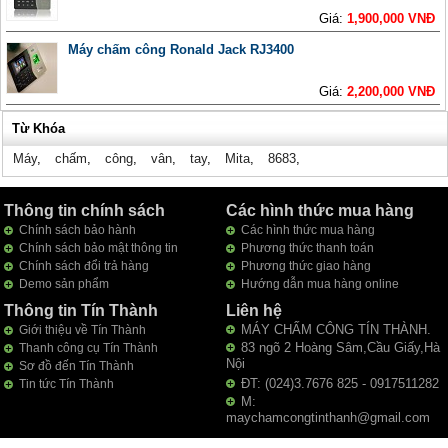
Giá:
1,900,000 VNĐ
Máy chấm công Ronald Jack RJ3400
Giá:
2,200,000 VNĐ
Từ Khóa
Máy
,
chấm
,
công
,
vân
,
tay
,
Mita
,
8683
,
Thông tin chính sách
Các hình thức mua hàng
Chính sách bảo hành
Các hình thức mua hàng
Chính sách bảo mật thông tin
Phương thức thanh toán
Chính sách đổi trả hàng
Phương thức giao hàng
Demo sản phẩm
Hướng dẫn mua hàng online
Thông tin Tín Thành
Liên hệ
MÁY CHẤM CÔNG TÍN THÀNH.
Giới thiệu về Tín Thành
83 ngõ 2 Hoàng Sâm,Cầu Giấy,Hà
Thanh công cụ Tín Thành
Nội
Sơ đồ đến Tín Thành
ĐT: (024)3.7676 825 - 0917511282
Tin tức Tín Thành
M:
maychamcongtinthanh@gmail.com