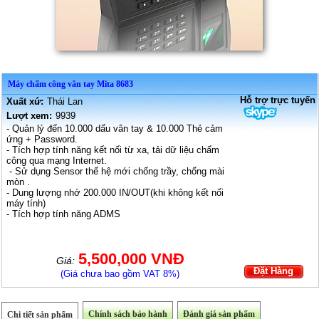
Máy chấm công vân tay Mita 8683
Hỗ trợ trực tuyến
Xuất xứ:
Thái Lan
Lượt xem:
9939
- Quản lý đến 10.000 dấu vân tay & 10.000 Thẻ cảm
ứng + Password.
- Tích hợp tính năng kết nối từ xa, tải dữ liệu chấm
công qua mạng Internet.
- Sử dụng Sensor thế hệ mới chống trầy, chống mài
mòn .
- Dung lượng nhớ 200.000 IN/OUT(khi không kết nối
máy tính)
- Tích hợp tính năng ADMS
5,500,000 VNĐ
Giá:
Đặt Hàng
(Giá chưa bao gồm VAT 8%)
Chính sách bảo hành
Đánh giá sản phẩm
Chi tiết sản phẩm