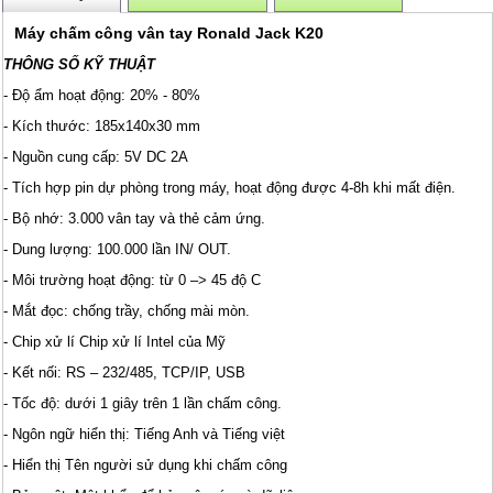
Máy chấm công vân tay Ronald Jack K20
THÔNG SỐ KỸ THUẬT
- Độ ẩm hoạt động: 20% - 80%
- Kích thước: 185x140x30 mm
- Nguồn cung cấp: 5V DC 2A
- Tích hợp pin dự phòng trong máy, hoạt động được 4-8h khi mất điện.
- Bộ nhớ: 3.000 vân tay và thẻ cảm ứng.
- Dung lượng: 100.000 lần IN/ OUT.
- Môi trường hoạt động: từ 0 –> 45 độ C
- Mắt đọc: chống trầy, chống mài mòn.
- Chip xử lí
Chip xử lí Intel của Mỹ
- Kết nối: RS – 232/485, TCP/IP, USB
- Tốc độ: dưới 1 giây trên 1 lần chấm công.
- Ngôn ngữ hiển thị: Tiếng Anh và Tiếng việt
- Hiển thị Tên người sử dụng khi chấm công