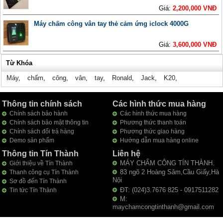
Giá:
2,200,000 VNĐ
Máy chấm công vân tay thẻ cảm ứng iclock 4000G
Giá:
3,600,000 VNĐ
Từ Khóa
Máy
,
chấm
,
công
,
vân
,
tay
,
Ronald
,
Jack
,
K20
,
Thông tin chính sách
Các hình thức mua hàng
Chính sách bảo hành
Các hình thức mua hàng
Chính sách bảo mật thông tin
Phương thức thanh toán
Chính sách đổi trả hàng
Phương thức giao hàng
Demo sản phẩm
Hướng dẫn mua hàng online
Thông tin Tín Thành
Liên hệ
MÁY CHẤM CÔNG TÍN THÀNH.
Giới thiệu về Tín Thành
83 ngõ 2 Hoàng Sâm,Cầu Giấy,Hà
Thanh công cụ Tín Thành
Nội
Sơ đồ đến Tín Thành
ĐT: (024)3.7676 825 - 0917511282
Tin tức Tín Thành
M:
maychamcongtinthanh@gmail.com