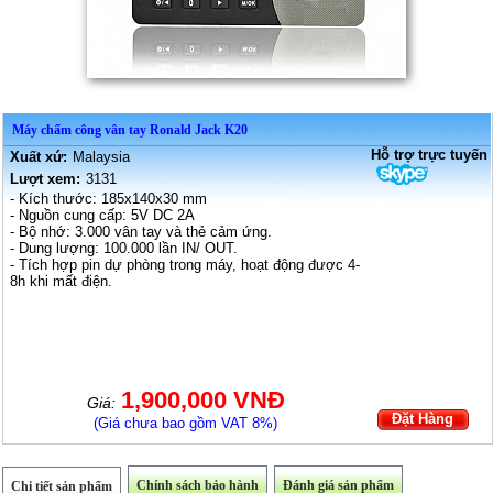
Máy chấm công vân tay Ronald Jack K20
Hỗ trợ trực tuyến
Xuất xứ:
Malaysia
Lượt xem:
3131
- Kích thước: 185x140x30 mm
- Nguồn cung cấp: 5V DC 2A
- Bộ nhớ: 3.000 vân tay và thẻ cảm ứng.
- Dung lượng: 100.000 lần IN/ OUT.
- Tích hợp pin dự phòng trong máy, hoạt động được 4-
8h khi mất điện.
1,900,000 VNĐ
Giá:
Đặt Hàng
(Giá chưa bao gồm VAT 8%)
Chính sách bảo hành
Đánh giá sản phẩm
Chi tiết sản phẩm