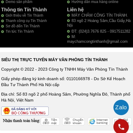
Demo sản phẩm
Hướng dẫn mua hàng online
Thông tin Tín Thành
Liên hệ
MÁY CHẤM CÔNG TÍN THÀNH.
Giới thiệu về Tín Thành
83 ngõ 2 Hoàng Sâm,Cầu Giấy,Hà
Thanh công cụ Tín Thành
Nội
Sơ đồ đến Tín Thành
ĐT: (024)3.7676 825 - 0917511282
Tin tức Tín Thành
M:
maychamcongtinthanh@gmail.com
SIÊU THỊ TRỰC TUYẾN MÁY VĂN PHÒNG TÍN THÀNH
Copyright © 2022 - 2023 Công ty TNHH Máy Văn Phòng Tín Thành
Giấy phép đăng ký kinh doanh số: 0110166978 - Do Sở Kế Hoạch
Đầu Tư Thành Phố Hà Nội cấp
Địa chỉ: Số 83 ngõ 2 phố Hoàng Sâm, Phường Nghĩa Đô, Thành phố
Hà Nội, Việt Nam