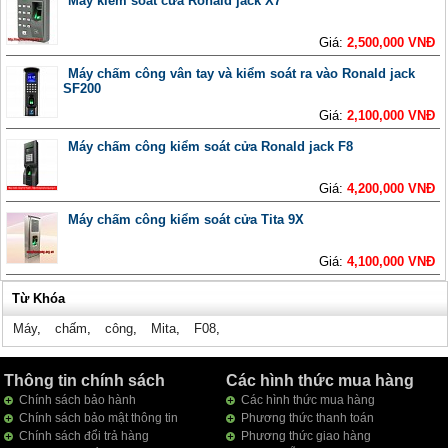
Máy kiểm soát cửa Ronald jack X7
Giá:
2,500,000 VNĐ
Máy chấm công vân tay và kiểm soát ra vào Ronald jack
SF200
Giá:
2,100,000 VNĐ
Máy chấm công kiểm soát cửa Ronald jack F8
Giá:
4,200,000 VNĐ
Máy chấm công kiểm soát cửa Tita 9X
Giá:
4,100,000 VNĐ
Từ Khóa
Máy
,
chấm
,
công
,
Mita
,
F08
,
Thông tin chính sách
Các hình thức mua hàng
Chính sách bảo hành
Các hình thức mua hàng
Chính sách bảo mật thông tin
Phương thức thanh toán
Chính sách đổi trả hàng
Phương thức giao hàng