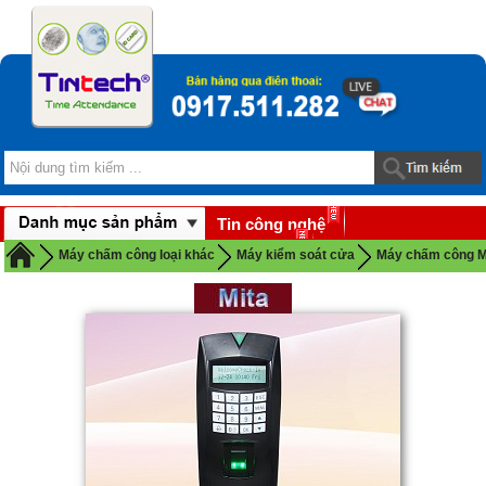
Tin công nghệ
Download
Máy chấm công loại khác
Máy kiểm soát cửa
Máy chấm công M