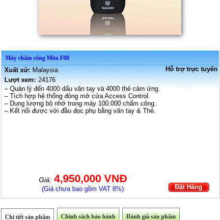
Máy chấm công Mita F08
Hỗ trợ trực tuyến
Xuất xứ:
Malaysia
Lượt xem:
24176
– Quản lý đến 4000 dấu vân tay và 4000 thẻ cảm ứng.
– Tích hợp hệ thống đóng mở cửa Access Control.
– Dung lượng bộ nhớ trong máy 100.000 chấm công.
– Kết nối được với đầu đọc phụ bằng vân tay & Thẻ.
4,950,000 VNĐ
Giá:
Đặt Hàng
(Giá chưa bao gồm VAT 8%)
Chính sách bảo hành
Đánh giá sản phẩm
Chi tiết sản phẩm