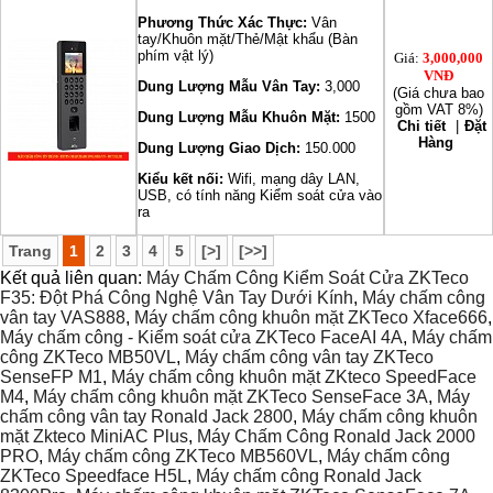
Phương Thức Xác Thực:
Vân
tay/Khuôn mặt/Thẻ/Mật khẩu (Bàn
phím vật lý)
Giá:
3,000,000
VNĐ
Dung Lượng Mẫu Vân Tay:
3,000
(Giá chưa bao
gồm VAT 8%)
Dung Lượng Mẫu Khuôn Mặt:
1500
Chi tiết
|
Đặt
Hàng
Dung Lượng Giao Dịch:
150.000
Kiểu kết nối:
Wifi, mạng dây LAN,
USB, có tính năng Kiểm soát cửa vào
ra
Trang
1
2
3
4
5
[>]
[>>]
Kết quả liên quan:
Máy Chấm Công Kiểm Soát Cửa ZKTeco
F35: Đột Phá Công Nghệ Vân Tay Dưới Kính
,
Máy chấm công
vân tay VAS888
,
Máy chấm công khuôn mặt ZKTeco Xface666
,
Máy chấm công - Kiểm soát cửa ZKTeco FaceAI 4A
,
Máy chấm
công ZKTeco MB50VL
,
Máy chấm công vân tay ZKTeco
SenseFP M1
,
Máy chấm công khuôn mặt ZKteco SpeedFace
M4
,
Máy chấm công khuôn mặt ZKTeco SenseFace 3A
,
Máy
chấm công vân tay Ronald Jack 2800
,
Máy chấm công khuôn
mặt Zkteco MiniAC Plus
,
Máy Chấm Công Ronald Jack 2000
PRO
,
Máy chấm công ZKTeco MB560VL
,
Máy chấm công
ZKTeco Speedface H5L
,
Máy chấm công Ronald Jack