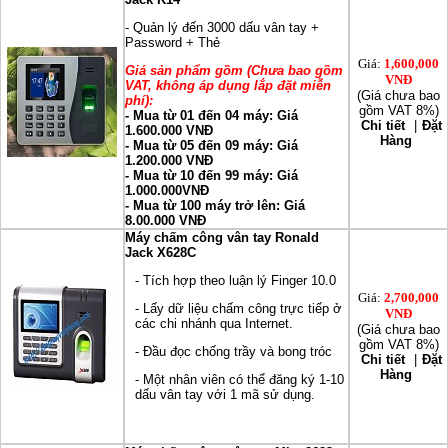
- Quản lý đến 3000 dấu vân tay +
Password + Thẻ
Giá:
1,600,000
Giá sản phẩm gồm (Chưa bao gồm
VNĐ
VAT, không áp dụng lắp đặt miễn
(Giá chưa bao
phí):
gồm VAT 8%)
- Mua từ 01 đến 04 máy: Giá
Chi tiết
|
Đặt
1.600.000 VNĐ
Hàng
- Mua từ 05 đến 09 máy: Giá
1.200.000 VNĐ
- Mua từ 10 đến 99 máy: Giá
1.000.000VNĐ
- Mua từ 100 máy trở lên: Giá
8.00.000 VNĐ
Máy chấm công vân tay Ronald
Jack X628C
- Tích hợp theo luận lý Finger 10.0
Giá:
2,700,000
- Lấy dữ liệu chấm công trực tiếp ở
VNĐ
các chi nhánh qua Internet.
(Giá chưa bao
gồm VAT 8%)
- Đầu đọc chống trầy và bong tróc
Chi tiết
|
Đặt
Hàng
- Một nhân viên có thể đăng ký 1-10
dấu vân tay với 1 mã sử dụng.