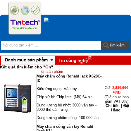
Tin công nghệ
Kết quả tìm kiếm cho "
On
"
Download
Tên sản phẩm
Máy chấm công Ronald jack X628C-
ID
Giá:
2,850,000
Kiểu ứng dụng: Vân tay
VNĐ
Chip xử lý: Chip Intel (Mỹ) 64 bit
(Giá chưa bao
gồm VAT 8%)
Dung lượng bộ nhớ: 3000 vân tay -
Chi tiết
|
Đặt
3000 thẻ cảm ứng.
Hàng
Dung lượng chấm công: 100 000 lần
Máy chấm công vân tay Ronald
Jack K14