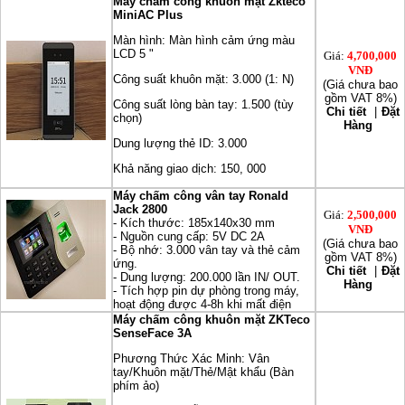
Máy chấm công khuôn mặt Zkteco
MiniAC Plus
Màn hình: Màn hình cảm ứng màu
LCD 5 "
Giá:
4,700,000
VNĐ
Công suất khuôn mặt: 3.000 (1: N)
(Giá chưa bao
gồm VAT 8%)
Công suất lòng bàn tay: 1.500 (tùy
Chi tiết
|
Đặt
chọn)
Hàng
Dung lượng thẻ ID: 3.000
Khả năng giao dịch: 150, 000
Máy chấm công vân tay Ronald
Jack 2800
Giá:
2,500,000
- Kích thước: 185x140x30 mm
VNĐ
- Nguồn cung cấp: 5V DC 2A
(Giá chưa bao
- Bộ nhớ: 3.000 vân tay và thẻ cảm
gồm VAT 8%)
ứng.
Chi tiết
|
Đặt
- Dung lượng: 200.000 lần IN/ OUT.
Hàng
- Tích hợp pin dự phòng trong máy,
hoạt động được 4-8h khi mất điện
Máy chấm công khuôn mặt ZKTeco
SenseFace 3A
Phương Thức Xác Minh: Vân
tay/Khuôn mặt/Thẻ/Mật khẩu (Bàn
phím ảo)