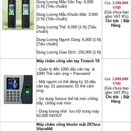
Dung Lượng Mẫu Vân Tay: 6,000
Giá:
3,500,000
(1:N) (Tiêu chuẩn)
VNĐ
(Giá chưa bao
Dung Lượng Mẫu Khuôn Mặt: 3,000
gồm VAT 8%)
(1:N) (Tiêu chuẩn)
Chi tiết
|
Đặt
Hàng
Dung Lượng Thẻ: 6,000 (1:N) (Tiêu
chuẩn)
Dung Lượng Người Dùng: 6,000 (1:N)
(Tiêu chuẩn)
Dung Lượng Giao Dịch: 150,000 (1:N)
Máy chấm công vân tay Tintech T8
- Quản lý đến 1000 dấu vân tay &
1000 Thẻ cảm ứng + Password
Giá:
2,000,000
- Một người có thể đăng ký 10 dấu
VNĐ
vân tay, 01 password, 01 thẻ cảm
(Giá chưa bao
ứng.
gồm VAT 8%)
Chi tiết
|
Đặt
- Sử dụng Sensor thế hệ mới chống
Hàng
trầy, chống mài mòn .
- Dung lượng nhớ lưu trữ trong máy
50.000 IN/OUT
Máy chấm công khuôn mặt ZKTeco
Xface666