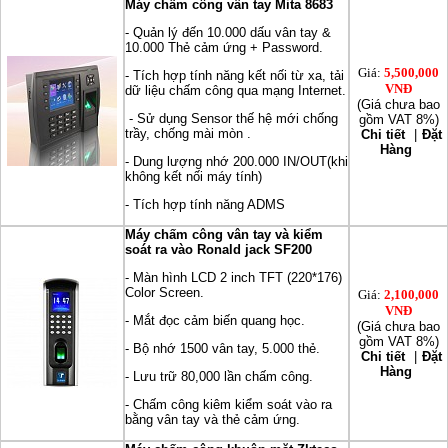
Máy chấm công vân tay Mita 8683
- Quản lý đến 10.000 dấu vân tay &
10.000 Thẻ cảm ứng + Password.
Giá:
5,500,000
- Tích hợp tính năng kết nối từ xa, tải
VNĐ
dữ liệu chấm công qua mạng Internet.
(Giá chưa bao
- Sử dụng Sensor thế hệ mới chống
gồm VAT 8%)
trầy, chống mài mòn .
Chi tiết
|
Đặt
Hàng
- Dung lượng nhớ 200.000 IN/OUT(khi
không kết nối máy tính)
- Tích hợp tính năng ADMS
Máy chấm công vân tay và kiểm
soát ra vào Ronald jack SF200
- Màn hình LCD 2 inch TFT (220*176)
Color Screen.
Giá:
2,100,000
VNĐ
- Mắt đọc cảm biến quang học.
(Giá chưa bao
gồm VAT 8%)
- Bộ nhớ 1500 vân tay, 5.000 thẻ.
Chi tiết
|
Đặt
Hàng
- Lưu trữ 80,000 lần chấm công.
- Chấm công kiêm kiểm soát vào ra
bằng vân tay và thẻ cảm ứng.