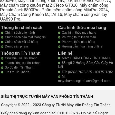
8300Pro
,
Máy chấm công khuôn mặt ZKTeco SenseFace 7A
,
Máy chấm công khuôn mặt ZKTeco GT810
,
Máy chấm công
Ronald Jack 6800Pro
,
Phần mềm chấm công MitaPro 2024
,
Máy Chấm Công Khuôn Mặt AI-16
,
Máy chấm công vân tay
UA890 Pro
,
Thông tin chính sách
Các hình thức mua hàng
Chính sách bảo hành
Các hình thức mua hàng
Chính sách bảo mật thông tin
Phương thức thanh toán
Chính sách đổi trả hàng
Phương thức giao hàng
Demo sản phẩm
Hướng dẫn mua hàng online
Thông tin Tín Thành
Liên hệ
MÁY CHẤM CÔNG TÍN THÀNH.
Giới thiệu về Tín Thành
83 ngõ 2 Hoàng Sâm,Cầu Giấy,Hà
Thanh công cụ Tín Thành
Nội
Sơ đồ đến Tín Thành
ĐT: (024)3.7676 825 - 0917511282
Tin tức Tín Thành
M:
maychamcongtinthanh@gmail.com
SIÊU THỊ TRỰC TUYẾN MÁY VĂN PHÒNG TÍN THÀNH
Copyright © 2022 - 2023 Công ty TNHH Máy Văn Phòng Tín Thành
Giấy phép đăng ký kinh doanh số: 0110166978 - Do Sở Kế Hoạch