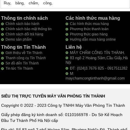
Ruy
,
băng
,
chấm
,
công
,
Thông tin chính sách
Các hình thức mua hàng
Chính sách bảo hành
Các hình thức mua hàng
Chính sách bảo mật thông tin
Phương thức thanh toán
Chính sách đổi trả hàng
Phương thức giao hàng
Demo sản phẩm
Hướng dẫn mua hàng online
Thông tin Tín Thành
Liên hệ
MÁY CHẤM CÔNG TÍN THÀNH.
Giới thiệu về Tín Thành
83 ngõ 2 Hoàng Sâm,Cầu Giấy,Hà
Thanh công cụ Tín Thành
Nội
Sơ đồ đến Tín Thành
ĐT: (024)3.7676 825 - 0917511282
Tin tức Tín Thành
M:
maychamcongtinthanh@gmail.com
SIÊU THỊ TRỰC TUYẾN MÁY VĂN PHÒNG TÍN THÀNH
Copyright © 2022 - 2023 Công ty TNHH Máy Văn Phòng Tín Thành
Giấy phép đăng ký kinh doanh số: 0110166978 - Do Sở Kế Hoạch
Đầu Tư Thành Phố Hà Nội cấp
Địa chỉ: Số 83 ngõ 2 phố Hoàng Sâm, Phường Nghĩa Đô, Thành phố