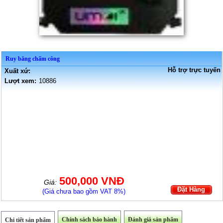
Ruy băng chấm công
Hỗ trợ trực tuyến
Xuất xứ:
Lượt xem:
10886
500,000 VNĐ
Giá:
Đặt Hàng
(Giá chưa bao gồm VAT 8%)
Chính sách bảo hành
Đánh giá sản phẩm
Chi tiết sản phẩm