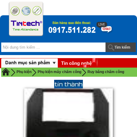
Tin công nghệ
Download
Phụ kiện
Phụ kiện máy chấm công
Ruy băng chấm công