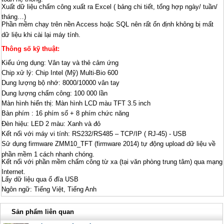
Xuất dữ liệu chấm công xuất ra Excel ( bảng chi tiết, tổng hợp ngày/ tuần/
tháng…)
Phần mềm chạy trên nền Access hoặc SQL nên rất ổn định không bị mất
dữ liệu khi cài lại máy tính.
Thông số kỹ thuật:
Kiểu ứng dụng: Vân tay và thẻ cảm ứng
Chip xử lý: Chip Intel (Mỹ) Multi-Bio 600
Dung lượng bộ nhớ: 8000/10000 vân tay
Dung lượng chấm công: 100 000 lần
Màn hình hiển thị: Màn hình LCD màu TFT 3.5 inch
Bàn phím : 16 phím số + 8 phím chức năng
Đèn hiệu: LED 2 màu: Xanh và đỏ
Kết nối với máy vi tính: RS232/RS485 – TCP/IP ( RJ-45) - USB
Sử dụng firmware ZMM10_TFT (firmware 2014) tự động upload dữ liệu về
phần mềm 1 cách nhanh chóng.
Kết nối với phần mềm chấm công từ xa (tại văn phòng trung tâm) qua mạng
Internet.
Lấy dữ liệu qua ổ đĩa USB
Ngôn ngữ: Tiếng Việt, Tiếng Anh
Sản phẩm liên quan