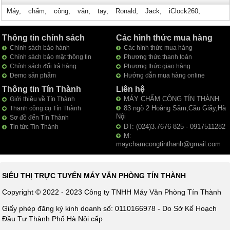
Máy
,
chấm
,
công
,
vân
,
tay
,
Ronald
,
Jack
,
iClock260
,
Thông tin chính sách
Các hình thức mua hàng
Chính sách bảo hành
Các hình thức mua hàng
Chính sách bảo mật thông tin
Phương thức thanh toán
Chính sách đổi trả hàng
Phương thức giao hàng
Demo sản phẩm
Hướng dẫn mua hàng online
Thông tin Tín Thành
Liên hệ
MÁY CHẤM CÔNG TÍN THÀNH.
Giới thiệu về Tín Thành
83 ngõ 2 Hoàng Sâm,Cầu Giấy,Hà
Thanh công cụ Tín Thành
Nội
Sơ đồ đến Tín Thành
ĐT: (024)3.7676 825 - 0917511282
Tin tức Tín Thành
M:
maychamcongtinthanh@gmail.com
SIÊU THỊ TRỰC TUYẾN MÁY VĂN PHÒNG TÍN THÀNH
Copyright © 2022 - 2023 Công ty TNHH Máy Văn Phòng Tín Thành
Giấy phép đăng ký kinh doanh số: 0110166978 - Do Sở Kế Hoạch
Đầu Tư Thành Phố Hà Nội cấp