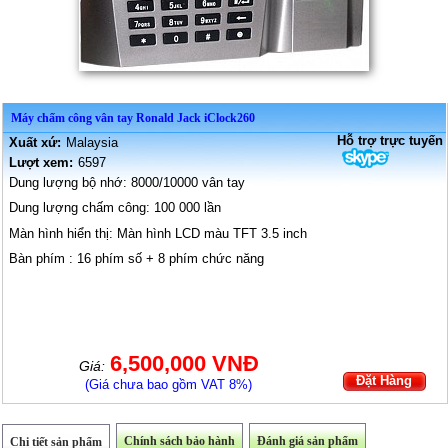
Máy chấm công vân tay Ronald Jack iClock260
Hỗ trợ trực tuyến
Xuất xứ:
Malaysia
Lượt xem:
6597
Dung lượng bộ nhớ: 8000/10000 vân tay
Dung lượng chấm công: 100 000 lần
Màn hình hiển thị: Màn hình LCD màu TFT 3.5 inch
Bàn phím : 16 phím số + 8 phím chức năng
6,500,000 VNĐ
Giá:
Đặt Hàng
(Giá chưa bao gồm VAT 8%)
Chính sách bảo hành
Đánh giá sản phẩm
Chi tiết sản phẩm