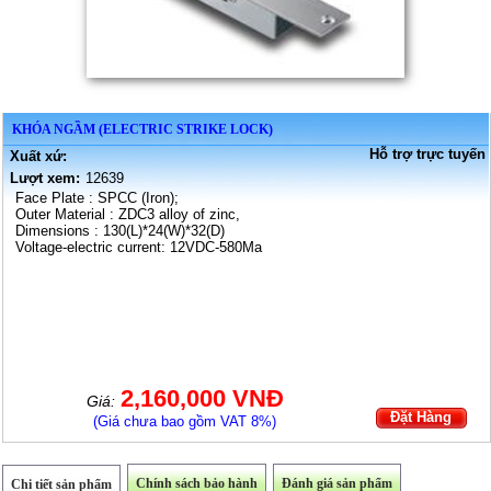
KHÓA NGẦM (ELECTRIC STRIKE LOCK)
Hỗ trợ trực tuyến
Xuất xứ:
Lượt xem:
12639
Face Plate : SPCC (Iron);
Outer Material : ZDC3 alloy of zinc,
Dimensions : 130(L)*24(W)*32(D)
Voltage-electric current: 12VDC-580Ma
2,160,000 VNĐ
Giá:
Đặt Hàng
(Giá chưa bao gồm VAT 8%)
Chính sách bảo hành
Đánh giá sản phẩm
Chi tiết sản phẩm