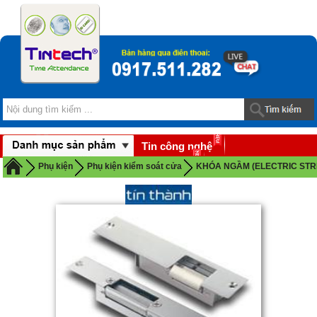
Tin công nghệ
Download
Phụ kiện
Phụ kiện kiểm soát cửa
KHÓA NGẦM (ELECTRIC STR