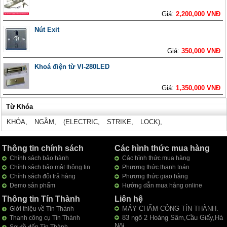
Giá:
2,200,000 VNĐ
Nút Exit
Giá:
350,000 VNĐ
Khoá điện từ VI-280LED
Giá:
1,350,000 VNĐ
Từ Khóa
KHÓA
,
NGẦM
,
(ELECTRIC
,
STRIKE
,
LOCK)
,
Thông tin chính sách
Các hình thức mua hàng
Chính sách bảo hành
Các hình thức mua hàng
Chính sách bảo mật thông tin
Phương thức thanh toán
Chính sách đổi trả hàng
Phương thức giao hàng
Demo sản phẩm
Hướng dẫn mua hàng online
Thông tin Tín Thành
Liên hệ
MÁY CHẤM CÔNG TÍN THÀNH.
Giới thiệu về Tín Thành
83 ngõ 2 Hoàng Sâm,Cầu Giấy,Hà
Thanh công cụ Tín Thành
Nội