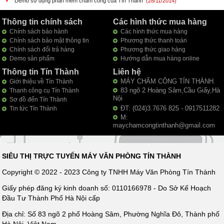
▪
Demo sử dụng phần mềm chấm công của Tín Thành
(28/11/2014)
Thông tin chính sách
Các hình thức mua hàng
Chính sách bảo hành
Các hình thức mua hàng
Chính sách bảo mật thông tin
Phương thức thanh toán
Chính sách đổi trả hàng
Phương thức giao hàng
Demo sản phẩm
Hướng dẫn mua hàng online
Thông tin Tín Thành
Liên hệ
MÁY CHẤM CÔNG TÍN THÀNH.
Giới thiệu về Tín Thành
83 ngõ 2 Hoàng Sâm,Cầu Giấy,Hà
Thanh công cụ Tín Thành
Nội
Sơ đồ đến Tín Thành
ĐT: (024)3.7676 825 - 0917511282
Tin tức Tín Thành
M:
maychamcongtinthanh@gmail.com
SIÊU THỊ TRỰC TUYẾN MÁY VĂN PHÒNG TÍN THÀNH
Copyright © 2022 - 2023 Công ty TNHH Máy Văn Phòng Tín Thành
Giấy phép đăng ký kinh doanh số: 0110166978 - Do Sở Kế Hoạch
Đầu Tư Thành Phố Hà Nội cấp
Địa chỉ: Số 83 ngõ 2 phố Hoàng Sâm, Phường Nghĩa Đô, Thành phố