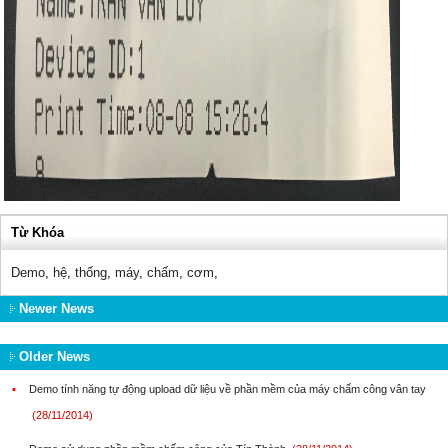
Từ Khóa
Demo
,
hệ
,
thống
,
máy
,
chấm
,
cơm
,
Newer News
Older News
▪
Demo tính năng tự động upload dữ liệu về phần mềm của máy chấm công vân tay
(28/11/2014)