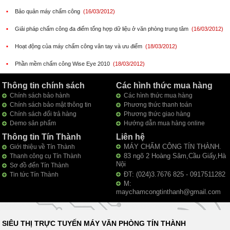
▪
Bảo quản máy chấm công
(16/03/2012)
▪
Giải pháp chấm công đa điểm tổng hợp dữ liệu ở văn phòng trung tâm
(16/03/2012)
▪
Hoạt động của máy chấm công vân tay và ưu điểm
(18/03/2012)
▪
Phần mềm chấm công Wise Eye 2010
(18/03/2012)
Thông tin chính sách
Các hình thức mua hàng
Chính sách bảo hành
Các hình thức mua hàng
Chính sách bảo mật thông tin
Phương thức thanh toán
Chính sách đổi trả hàng
Phương thức giao hàng
Demo sản phẩm
Hướng dẫn mua hàng online
Thông tin Tín Thành
Liên hệ
MÁY CHẤM CÔNG TÍN THÀNH.
Giới thiệu về Tín Thành
83 ngõ 2 Hoàng Sâm,Cầu Giấy,Hà
Thanh công cụ Tín Thành
Nội
Sơ đồ đến Tín Thành
ĐT: (024)3.7676 825 - 0917511282
Tin tức Tín Thành
M:
maychamcongtinthanh@gmail.com
SIÊU THỊ TRỰC TUYẾN MÁY VĂN PHÒNG TÍN THÀNH