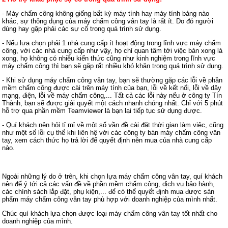
- Máy chấm công không giống bất kỳ máy tính hay máy tính bảng nào
khác, sự thông dụng của máy chấm công vân tay là rất ít. Do đó người
dùng hay gặp phải các sự cố trong quá trình sử dụng.
- Nếu lựa chọn phải 1 nhà cung cấp ít hoạt động trong lĩnh vực máy chấm
công, với các nhà cung cấp như vậy, họ chỉ quan tâm tới việc bán xong là
xong, họ không có nhiều kiến thức cũng như kinh nghiệm trong lĩnh vực
máy chấm công thì bạn sẽ gặp rất nhiều khó khăn trong quá trình sử dụng.
- Khi sử dụng máy chấm công vân tay, bạn sẽ thường gặp các lỗi về phần
mềm chấm công được cài trên máy tính của bạn, lỗi về kết nối, lỗi về dây
mạng, điện, lỗi về máy chấm công,... Tất cả các lỗi này nếu ở công ty Tín
Thành, bạn sẽ được giải quyết một cách nhanh chóng nhất. Chỉ với 5 phút
hỗ trợ qua phần mềm Teamviewer là bạn lại tiếp tục sử dụng được.
- Quí khách nên hỏi tỉ mỉ về một số vần đề cài đặt thời gian làm việc, cũng
như một số lỗi cụ thể khi liên hệ với các công ty bán máy chấm công vân
tay, xem cách thức họ trả lời để quyết định nên mua của nhà cung cấp
nào.
Ngoài những lý do ở trên, khi chọn lựa máy chấm công vân tay, quí khách
nên để ý tới cả các vấn đề về phần mềm chấm công, dịch vụ bảo hành,
các chính sách lắp đặt, phụ kiện,... để có thể quyết định mua được sản
phẩm máy chấm công vân tay phù hợp với doanh nghiệp của mình nhất
.
Chúc quí khách lựa chọn được loại máy chấm công vân tay tốt nhất cho
doanh nghiệp của mình.