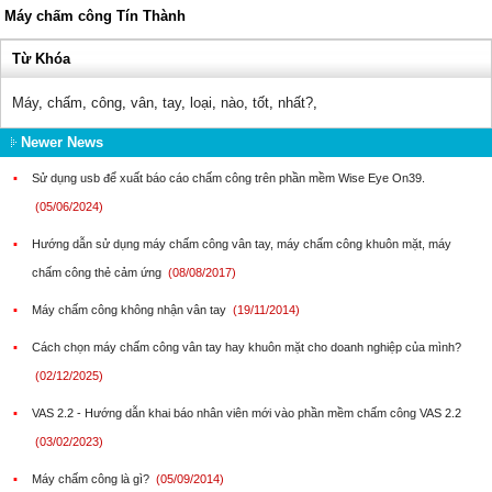
Máy chấm công Tín Thành
Từ Khóa
Máy
,
chấm
,
công
,
vân
,
tay
,
loại
,
nào
,
tốt
,
nhất?
,
Newer News
▪
Sử dụng usb để xuất báo cáo chấm công trên phần mềm Wise Eye On39.
(05/06/2024)
▪
Hướng dẫn sử dụng máy chấm công vân tay, máy chấm công khuôn mặt, máy
chấm công thẻ cảm ứng
(08/08/2017)
▪
Máy chấm công không nhận vân tay
(19/11/2014)
▪
Cách chọn máy chấm công vân tay hay khuôn mặt cho doanh nghiệp của mình?
(02/12/2025)
▪
VAS 2.2 - Hướng dẫn khai báo nhân viên mới vào phần mềm chấm công VAS 2.2
(03/02/2023)
▪
Máy chấm công là gì?
(05/09/2014)