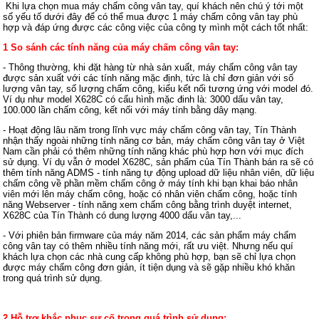
Khi lựa chọn mua máy chấm công vân tay, quí khách nên chú ý tới một
số yếu tố dưới đây để có thể mua được 1 máy chấm công vân tay phù
hợp và đáp ứng được các công việc của công ty mình một cách tốt nhất:
1 So sánh các tính năng của máy chấm công vân tay:
- Thông thường, khi đặt hàng từ nhà sản xuất, máy chấm công vân tay
được sản xuất với các tính năng mặc định, tức là chỉ đơn giản với số
lượng vân tay, số lượng chấm công, kiểu kết nối tương ứng với model đó.
Ví dụ như model X628C có cấu hình mặc đinh là: 3000 dấu vân tay,
100.000 lần chấm công, kết nối với máy tính bằng dây mạng.
- Hoạt động lâu năm trong lĩnh vực máy chấm công vân tay, Tín Thành
nhận thấy ngoài những tính năng cơ bản, máy chấm công vân tay ở Việt
Nam cần phải có thêm những tính năng khác phù hợp hơn với mục đích
sử dụng. Ví dụ vẫn ở model X628C, sản phẩm của Tín Thành bán ra sẽ có
thêm tính năng ADMS - tính năng tự động upload dữ liệu nhân viên, dữ liệu
chấm công về phần mềm chấm công ở máy tính khi bạn khai báo nhân
viên mới lên máy chấm công, hoặc có nhân viên chấm công, hoặc tính
năng Webserver - tính năng xem chấm công bằng trình duyệt internet,
X628C của Tín Thành có dung lượng 4000 dấu vân tay,...
- Với phiên bản firmware của máy năm 2014, các sản phẩm máy chấm
công vân tay có thêm nhiều tính năng mới, rất ưu việt. Nhưng nếu quí
khách lựa chọn các nhà cung cấp không phù hợp, bạn sẽ chỉ lựa chọn
được máy chấm công đơn giản, ít tiện dụng và sẽ gặp nhiều khó khăn
trong quá trình sử dụng.
2 Hỗ trợ khắc phục sự cố trong quá trình sử dụng: