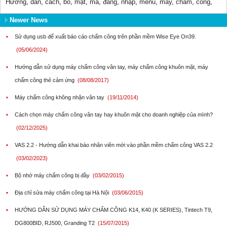
Hướng
,
dẫn
,
cách
,
bỏ
,
mật
,
mã
,
đăng
,
nhập
,
menu
,
máy
,
chấm
,
công
,
Newer News
▪
Sử dụng usb để xuất báo cáo chấm công trên phần mềm Wise Eye On39.
(05/06/2024)
▪
Hướng dẫn sử dụng máy chấm công vân tay, máy chấm công khuôn mặt, máy
chấm công thẻ cảm ứng
(08/08/2017)
▪
Máy chấm công không nhận vân tay
(19/11/2014)
▪
Cách chọn máy chấm công vân tay hay khuôn mặt cho doanh nghiệp của mình?
(02/12/2025)
▪
VAS 2.2 - Hướng dẫn khai báo nhân viên mới vào phần mềm chấm công VAS 2.2
(03/02/2023)
▪
Bộ nhớ máy chấm công bị đầy
(03/02/2015)
▪
Địa chỉ sửa máy chấm công tại Hà Nội
(03/06/2015)
▪
HƯỚNG DẪN SỬ DỤNG MÁY CHẤM CÔNG K14, K40 (K SERIES), Tintech T9,
DG800BID, RJ500, Granding T2
(15/07/2015)