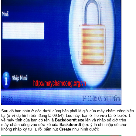
Sau đó bạn nhìn ở góc dưới cùng bên phải là giờ của máy chấm công hiện
tại (ở ví dụ hình trên đang là 09:54). Lúc này, bạn ở file vừa tải ở bước 1
về máy tính của bạn có tên là
Backdoortft.exe
lên và nhập số giờ trên
máy chấm công vào cửa xổ của
Backdoortft
(lưu ý là chỉ nhập số chứ
không nhập ký tự :), rồi bấm nút
Create
như hình dưới: