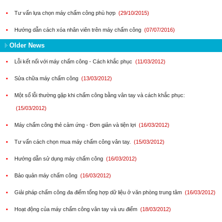
▪
Tư vấn lựa chọn máy chấm công phù hợp
(29/10/2015)
▪
Hướng dẫn cách xóa nhân viên trên máy chấm công
(07/07/2016)
Older News
▪
Lỗi kết nối với máy chấm công - Cách khắc phục
(11/03/2012)
▪
Sửa chữa máy chấm công
(13/03/2012)
▪
Một số lỗi thường gặp khi chấm công bằng vân tay và cách khắc phục:
(15/03/2012)
▪
Máy chấm công thẻ cảm ứng - Đơn giản và tiện lợi
(16/03/2012)
▪
Tư vấn cách chọn mua máy chấm công vân tay.
(15/03/2012)
▪
Hướng dẫn sử dụng máy chấm công
(16/03/2012)
▪
Bảo quản máy chấm công
(16/03/2012)
▪
Giải pháp chấm công đa điểm tổng hợp dữ liệu ở văn phòng trung tâm
(16/03/2012)
▪
Hoạt động của máy chấm công vân tay và ưu điểm
(18/03/2012)