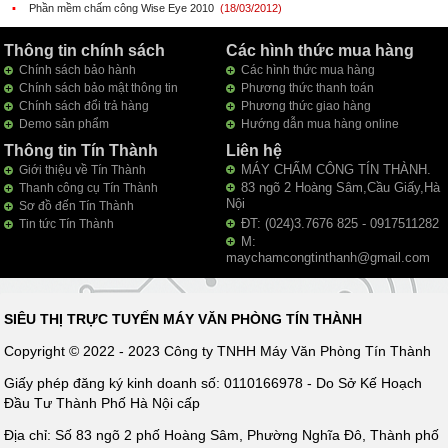
▪
Phần mềm chấm công Wise Eye 2010
(18/03/2012)
Thông tin chính sách
Các hình thức mua hàng
Chính sách bảo hành
Các hình thức mua hàng
Chính sách bảo mật thông tin
Phương thức thanh toán
Chính sách đổi trả hàng
Phương thức giao hàng
Demo sản phẩm
Hướng dẫn mua hàng online
Thông tin Tín Thành
Liên hệ
MÁY CHẤM CÔNG TÍN THÀNH.
Giới thiệu về Tín Thành
83 ngõ 2 Hoàng Sâm,Cầu Giấy,Hà
Thanh công cụ Tín Thành
Nội
Sơ đồ đến Tín Thành
ĐT: (024)3.7676 825 - 0917511282
Tin tức Tín Thành
M:
maychamcongtinthanh@gmail.com
SIÊU THỊ TRỰC TUYẾN MÁY VĂN PHÒNG TÍN THÀNH
Copyright © 2022 - 2023 Công ty TNHH Máy Văn Phòng Tín Thành
Giấy phép đăng ký kinh doanh số: 0110166978 - Do Sở Kế Hoạch
Đầu Tư Thành Phố Hà Nội cấp
Địa chỉ: Số 83 ngõ 2 phố Hoàng Sâm, Phường Nghĩa Đô, Thành phố