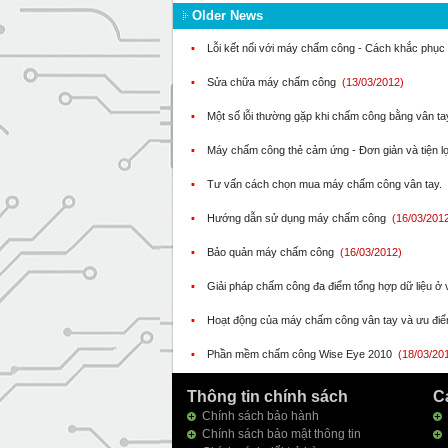
Older News
▪
Lỗi kết nối với máy chấm công - Cách khắc phục
▪
Sửa chữa máy chấm công
(13/03/2012)
▪
Một số lỗi thường gặp khi chấm công bằng vân t
▪
Máy chấm công thẻ cảm ứng - Đơn giản và tiện l
▪
Tư vấn cách chọn mua máy chấm công vân tay.
▪
Hướng dẫn sử dụng máy chấm công
(16/03/201
▪
Bảo quản máy chấm công
(16/03/2012)
▪
Giải pháp chấm công đa điểm tổng hợp dữ liệu ở
▪
Hoạt động của máy chấm công vân tay và ưu đi
▪
Phần mềm chấm công Wise Eye 2010
(18/03/20
Thông tin chính sách
C
Chính sách bảo hành
Chính sách bảo mật thông tin