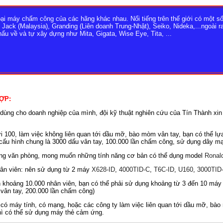
u loại máy chấm công của các hãng khác nhau. Nổi tiếng trên thế giới có một
Jack (Malaysia), Granding (Liên doanh Trung-Nhật), Seiko, Nideka,...ngoài 
ẩu về và tự xây dựng như Mita, Gigata, Wise Eye, Tita, ...
ỢP:
ùng cho doanh nghiệp của mình, đội kỹ thuật nghiên cứu của Tín Thành xin 
100, làm việc không liên quan tới dầu mỡ, bào mòm vân tay, bạn có thể l
ó cấu hình chung là 3000 dấu vân tay, 100.000 lần chấm công, sử dụng dây mạn
g văn phòng, mong muốn những tính năng cơ bản có thể dụng model
Ronal
ân viên: nên sử dụng từ 2 máy
X628-ID
,
4000TID-C
,
T6C-ID
,
U160
,
3000TID
 khoảng 10.000 nhân viên, bạn có thể phải sử dụng khoảng từ 3 đến 10 má
u vân tay, 200.000 lần chấm công)
 có máy tính, có mạng, hoặc các công ty làm việc liên quan tới dầu mỡ, bào
hì có thể sử dụng máy thẻ cảm ứng.