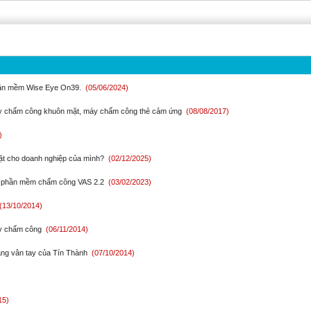
hần mềm Wise Eye On39.
(05/06/2024)
y chấm công khuôn mặt, máy chấm công thẻ cảm ứng
(08/08/2017)
)
t cho doanh nghiệp của mình?
(02/12/2025)
ào phần mềm chấm công VAS 2.2
(03/02/2023)
(13/10/2014)
y chấm công
(06/11/2014)
ng vân tay của Tín Thành
(07/10/2014)
15)