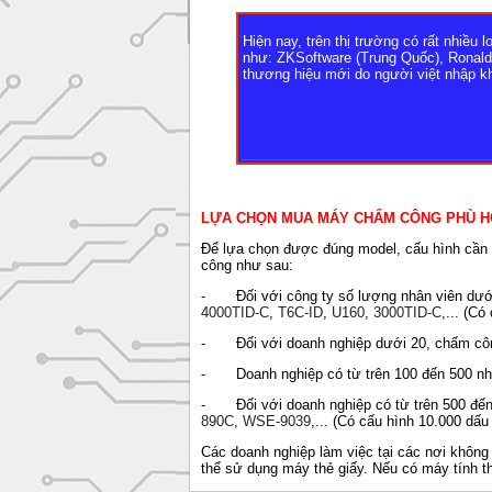
Hiện nay, trên thị trường có rất nhiề
như: ZKSoftware (Trung Quốc), Ronald 
thương hiệu mới do người việt nhập kh
LỰA CHỌN MUA MÁY CHẤM CÔNG PHÙ H
Để lựa chọn được đúng model, cấu hình cần d
công như sau:
- Đối với công ty số lượng nhân viên dưới 
4000TID-C
,
T6C-ID
,
U160
,
3000TID-C
,... (C
- Đối với doanh nghiệp dưới 20, chấm côn
- Doanh nghiệp có từ trên 100 đến 500 nh
- Đối với doanh nghiệp có từ trên 500 đến
890C
,
WSE-9039
,... (Có cấu hình 10.000 dấ
Các doanh nghiệp làm việc tại các nơi không
thể sử dụng máy thẻ giấy. Nếu có máy tính t