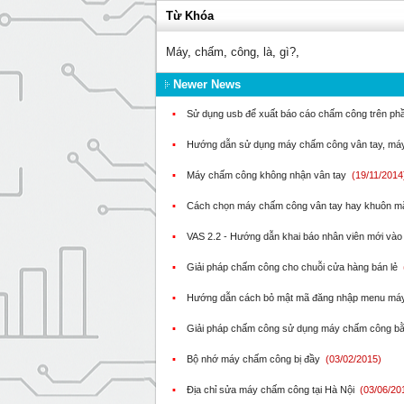
Từ Khóa
Máy
,
chấm
,
công
,
là
,
gì?
,
Newer News
▪
Sử dụng usb để xuất báo cáo chấm công trên p
▪
Hướng dẫn sử dụng máy chấm công vân tay, má
▪
Máy chấm công không nhận vân tay
(19/11/2014
▪
Cách chọn máy chấm công vân tay hay khuôn mặ
▪
VAS 2.2 - Hướng dẫn khai báo nhân viên mới v
▪
Giải pháp chấm công cho chuỗi cửa hàng bán lẻ
▪
Hướng dẫn cách bỏ mật mã đăng nhập menu má
▪
Giải pháp chấm công sử dụng máy chấm công bằ
▪
Bộ nhớ máy chấm công bị đầy
(03/02/2015)
▪
Địa chỉ sửa máy chấm công tại Hà Nội
(03/06/20