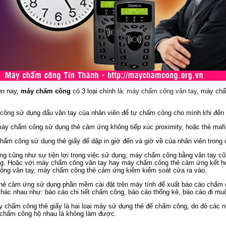
n nay,
máy chấm công
có 3 loại chính là:
máy chấm công vân tay
, máy ch
công sử dụng dấu vân tay của nhân viên để tự chấm công cho mình khi đến l
chấm công sử dụng thẻ cảm ứng không tiếp xúc proximity, hoặc thẻ mafi
 công sử dụng thẻ giấy để dập in giờ đến và giờ về của nhân viên trong c
ùng cũng như sự tiện lợi trong việc sử dụng, máy chấm công bằng vân tay c
g. Hoặc với máy chấm công vân tay hay máy chấm công thẻ cảm ứng kết hợ
ông vân tay, máy chấm công thẻ cảm ứng kiêm kiểm soát cửa ra vào.
ẻ cảm ứng sử dụng phần mềm cài đặt trên máy tính để xuất báo cáo chấm c
hác nhau như: báo cáo chi tiết chấm công, báo cáo thống kê, báo cáo đi muộ
hấm công thẻ giấy là hai loại máy sử dụng thẻ để chấm công, do đó các nh
 chấm công hộ nhau là không làm được.