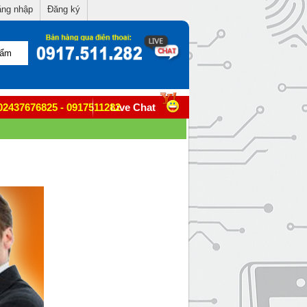
ng nhập
Đăng ký
02437676825 - 0917511282
Live Chat