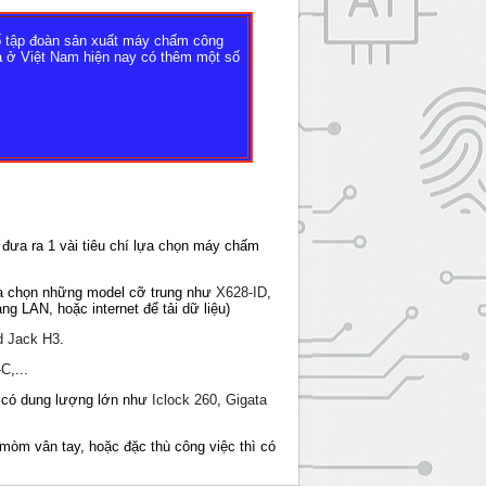
 số tập đoàn sản xuất máy chấm công
ra ở Việt Nam hiện nay có thêm một số
đưa ra 1 vài tiêu chí lựa chọn máy chấm
ựa chọn những model cỡ trung như
X628-ID
,
g LAN, hoặc internet để tải dữ liệu)
d Jack H3
.
-C
,...
y có dung lượng lớn như
Iclock 260
,
Gigata
 mòm vân tay, hoặc đặc thù công việc thì có