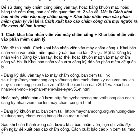
Để sử dụng máy chấm công bằng vân tay, hoặc bằng khuôn mặt, hoặc
bằng thẻ cảm ứng, bạn chỉ cần quan tâm tới 2 vấn đề: Một là
Cách khai
báo nhân viên vào máy chấm công + Khai báo nhân viên vào phần
mềm quản lý
và Hai là
Cách xuất báo cáo chấm công của mọi người ra
file excel để làm lương
.
1. Cách khai báo nhân viên vào máy chấm công + Khai báo nhân viên
vào phần mềm quản lý:
Vấn đề thứ nhất, Cách khai báo nhân viên vào máy chấm công + Khai báo
nhân viên vào phần mềm quản lý các bạn sẽ làm 2 việc: Một là Đăng ký
nhân viên ( Đăng ký vân tay, hoặc thẻ, hoặc khuôn mặt) vào máy chấm
công và Hai là Khai báo nhân viên vừa đăng ký đó vào phần mềm để quản
lý.
- Đăng ký dấu vân tay vào máy chấm công, bạn xem tại link
sau:
http://maychamcong.org.vn/huong-dan-cach-dang-ky-dau-van-tay-len-
may-cham-cong-phien-ban-zmm100tft-phien-ban-nam-2014-va-khai-bao-
nhan-vien-moi-len-phan-mem-wise-eye-v51-n.html
Hoặc máy phiên bản cũ hơn:
http://maychamcong.org.vn/huong-dan-cach-
dang-ky-nhan-vien-moi-len-may-cham-cong-n.html
- Đăng ký khuôn mặt, bạn xem tại:
http://maychamcong.org.vn/huong-dan-
su-dung-may-cham-cong-bang-khuon-mat-n.html
Sau khi hoàn thành xong các bước khai báo nhân viên, bạn chỉ việc đợi
đến ngày để xuất báo cáo chấm công. Cách xuất báo cáo xin xem tại mục
2.