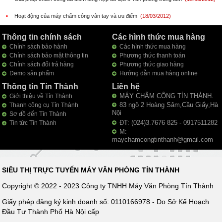
▪
Hoạt động của máy chấm công vân tay và ưu điểm
(18/03/2012)
Thông tin chính sách
Các hình thức mua hàng
Chính sách bảo hành
Các hình thức mua hàng
Chính sách bảo mật thông tin
Phương thức thanh toán
Chính sách đổi trả hàng
Phương thức giao hàng
Demo sản phẩm
Hướng dẫn mua hàng online
Thông tin Tín Thành
Liên hệ
MÁY CHẤM CÔNG TÍN THÀNH.
Giới thiệu về Tín Thành
83 ngõ 2 Hoàng Sâm,Cầu Giấy,Hà
Thanh công cụ Tín Thành
Nội
Sơ đồ đến Tín Thành
ĐT: (024)3.7676 825 - 0917511282
Tin tức Tín Thành
M:
maychamcongtinthanh@gmail.com
SIÊU THỊ TRỰC TUYẾN MÁY VĂN PHÒNG TÍN THÀNH
Copyright © 2022 - 2023 Công ty TNHH Máy Văn Phòng Tín Thành
Giấy phép đăng ký kinh doanh số: 0110166978 - Do Sở Kế Hoạch
Đầu Tư Thành Phố Hà Nội cấp