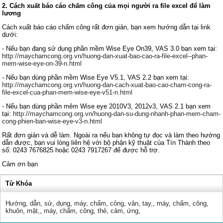
2. Cách xuất báo cáo chấm công của mọi người ra file excel để làm
lương
Cách xuất báo cáo chấm công rất đơn giản, bạn xem hướng dẫn tại link
dưới:
- Nếu bạn đang sử dụng phần mềm Wise Eye On39, VAS 3.0 bạn xem tại:
http://maychamcong.org.vn/huong-dan-xuat-bao-cao-ra-file-excel--phan-
mem-wise-eye-on-39-n.html
- Nếu bạn dùng phần mềm Wise Eye V5.1, VAS 2.2 bạn xem tại:
http://maychamcong.org.vn/huong-dan-cach-xuat-bao-cao-cham-cong-ra-
file-excel-cua-phan-mem-wise-eye-v51-n.html
- Nếu bạn dùng phần mêm Wise eye 2010V3, 2012v3, VAS 2.1 bạn xem
tại:
http://maychamcong.org.vn/huong-dan-su-dung-nhanh-phan-mem-cham-
cong-phien-ban-wise-eye-v3-n.html
Rất đơn giản và dễ làm. Ngoài ra nếu bạn không tự đọc và làm theo hướng
dẫn được, bạn vui lòng liên hệ với bộ phận kỹ thuật của Tín Thành theo
số: 0243 7676825 hoặc 0243 7917267 để được hỗ trợ.
Cảm ơn bạn
Từ Khóa
Hướng
,
dẫn
,
sử
,
dụng
,
máy
,
chấm
,
công
,
vân
,
tay,
,
máy
,
chấm
,
công
,
khuôn
,
mặt,
,
máy
,
chấm
,
công
,
thẻ
,
cảm
,
ứng
,