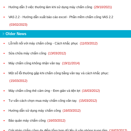
▪
Hướng dẫn 3 việc thường làm khi sử dụng máy chấm công
(29/10/2021)
▪
VAS 2.2 - Hướng dẫn xuất báo cáo excel - Phần mềm chấm công VAS 2.2
(03/02/2023)
Older News
▪
Lỗi kết nối với máy chấm công - Cách khắc phục
(11/03/2012)
▪
Sửa chữa máy chấm công
(13/03/2012)
▪
Máy chấm công không nhận vân tay
(19/11/2014)
▪
Một số lỗi thường gặp khi chấm công bằng vân tay và cách khắc phục:
(15/03/2012)
▪
Máy chấm công thẻ cảm ứng - Đơn giản và tiện lợi
(16/03/2012)
▪
Tư vấn cách chọn mua máy chấm công vân tay.
(15/03/2012)
▪
Hướng dẫn sử dụng máy chấm công
(16/03/2012)
▪
Bảo quản máy chấm công
(16/03/2012)
▪
Giải pháp chấm công đa điểm tổng hợp dữ liệu ở văn phòng trung tâm
(16/03/2012)