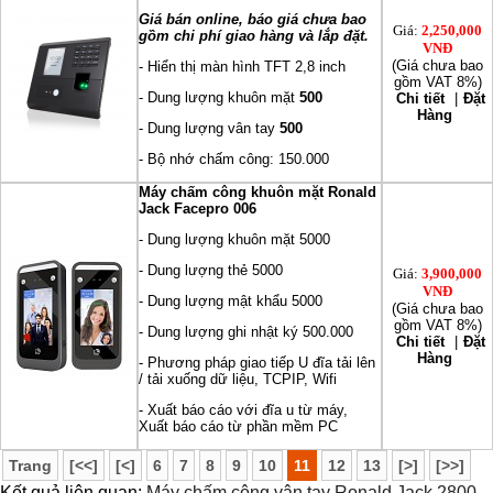
Giá bán online, báo giá chưa bao
Giá:
2,250,000
gồm chi phí giao hàng và lắp đặt.
VNĐ
(Giá chưa bao
- Hiển thị màn hình TFT 2,8 inch
gồm VAT 8%)
- Dung lượng khuôn mặt
500
Chi tiết
|
Đặt
Hàng
- Dung lượng vân tay
500
- Bộ nhớ chấm công: 150.000
Máy chấm công khuôn mặt Ronald
Jack Facepro 006
- Dung lượng khuôn mặt 5000
- Dung lượng thẻ 5000
Giá:
3,900,000
VNĐ
- Dung lượng mật khẩu 5000
(Giá chưa bao
gồm VAT 8%)
- Dung lượng ghi nhật ký 500.000
Chi tiết
|
Đặt
Hàng
- Phương pháp giao tiếp U đĩa tải lên
/ tải xuống dữ liệu, TCPIP, Wifi
- Xuất báo cáo với đĩa u từ máy,
Xuất báo cáo từ phần mềm PC
Trang
[<<]
[<]
6
7
8
9
10
11
12
13
[>]
[>>]
Kết quả liên quan:
Máy chấm công vân tay Ronald Jack 2800
,