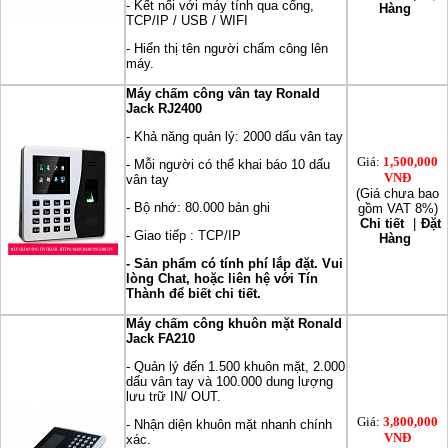
- Kết nối với máy tính qua cổng,
Hàng
TCP/IP / USB / WIFI
- Hiển thị tên người chấm công lên
máy.
Máy chấm công vân tay Ronald
Jack RJ2400
- Khả năng quản lý: 2000 dấu vân tay
Giá:
1,500,000
- Mỗi người có thể khai báo 10 dấu
VNĐ
vân tay
(Giá chưa bao
- Bộ nhớ: 80.000 bản ghi
gồm VAT 8%)
Chi tiết
|
Đặt
- Giao tiếp : TCP/IP
Hàng
- Sản phẩm có tính phí lắp đặt. Vui
lòng Chat, hoặc liên hệ với Tín
Thành để biết chi tiết.
Máy chấm công khuôn mặt Ronald
Jack FA210
- Quản lý đến 1.500 khuôn mặt, 2.000
dấu vân tay và 100.000 dung lượng
lưu trữ IN/ OUT.
Giá:
3,800,000
- Nhận diện khuôn mặt nhanh chính
VNĐ
xác.