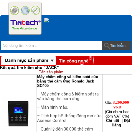
Tin công nghệ
Kết quả tìm kiếm cho "
JACK
"
Download
Tên sản phẩm
Máy chấm công và kiểm soát cửa
bằng thẻ cảm ứng Ronald Jack
SC405
– Máy chấm công & kiểm soát ra
vào bằng thẻ cảm ứng
Giá:
3,200,000
– Màn hình màu.
VNĐ
(Giá chưa bao
– Tích hợp hệ thống đóng mở cửa
gồm VAT 8%)
Assess Control.
Chi tiết
|
Đặt
Hàng
– Quản lý đến 30.000 thẻ cảm