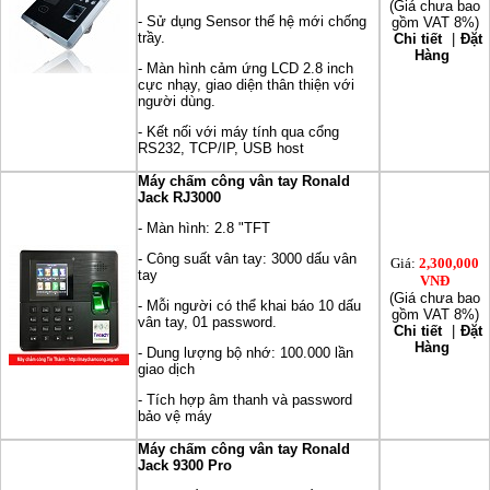
(Giá chưa bao
- Sử dụng Sensor thế hệ mới chống
gồm VAT 8%)
trầy.
Chi tiết
|
Đặt
Hàng
- Màn hình cảm ứng LCD 2.8 inch
cực nhạy, giao diện thân thiện với
người dùng.
- Kết nối với máy tính qua cổng
RS232, TCP/IP, USB host
Máy chấm công vân tay Ronald
Jack RJ3000
- Màn hình: 2.8 "TFT
- Công suất vân tay: 3000 dấu vân
Giá:
2,300,000
tay
VNĐ
(Giá chưa bao
- Mỗi người có thể khai báo 10 dấu
gồm VAT 8%)
vân tay, 01 password.
Chi tiết
|
Đặt
Hàng
- Dung lượng bộ nhớ: 100.000 lần
giao dịch
- Tích hợp âm thanh và password
bảo vệ máy
Máy chấm công vân tay Ronald
Jack 9300 Pro