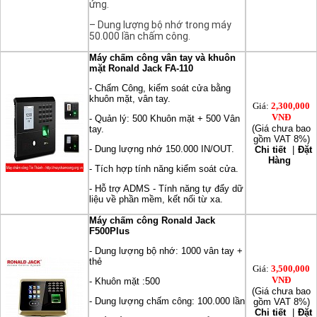
ứng.
– Dung lượng bộ nhớ trong máy
50.000 lần chấm công.
Máy chấm công vân tay và khuôn
mặt Ronald Jack FA-110
- Chấm Công, kiểm soát cửa bằng
khuôn mặt, vân tay.
Giá:
2,300,000
VNĐ
- Quản lý: 500 Khuôn mặt + 500 Vân
(Giá chưa bao
tay.
gồm VAT 8%)
- Dung lượng nhớ 150.000 IN/OUT.
Chi tiết
|
Đặt
Hàng
- Tích hợp tính năng kiểm soát cửa.
- Hỗ trợ ADMS - Tính năng tự đẩy dữ
liệu về phần mềm, kết nối từ xa.
Máy chấm công Ronald Jack
F500Plus
- Dung lượng bộ nhớ: 1000 vân tay +
thẻ
Giá:
3,500,000
VNĐ
- Khuôn mặt :500
(Giá chưa bao
- Dung lượng chấm công: 100.000 lần
gồm VAT 8%)
Chi tiết
|
Đặt