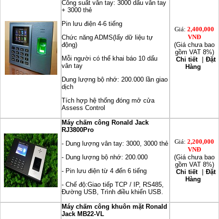
Công suất vân tay: 3000 dấu vân tay
+ 3000 thẻ
Pin lưu điện 4-6 tiếng
Giá:
2,400,000
VNĐ
Chức năng ADMS(lấy dữ liệu tự
động)
(Giá chưa bao
gồm VAT 8%)
Mỗi người có thể khai báo 10 dấu
Chi tiết
|
Đặt
vân tay
Hàng
Dung lượng bộ nhớ: 200.000 lần giao
dịch
Tích hợp hệ thống đóng mở cửa
Assess Control
Máy chấm công Ronald Jack
RJ3800Pro
Giá:
2,200,000
- Dung lượng vân tay: 3000, 3000 thẻ
VNĐ
- Dung lượng bộ nhớ: 200.000
(Giá chưa bao
gồm VAT 8%)
- Pin lưu điện từ 4 đến 6 tiếng
Chi tiết
|
Đặt
Hàng
- Chế độ:Giao tiếp TCP / IP, RS485,
Đường USB, Trình điều khiển USB.
Máy chấm công khuôn mặt Ronald
Jack MB22-VL