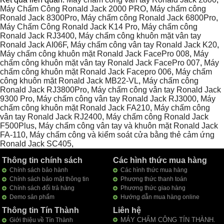
Máy Chấm Công Ronald Jack 2000 PRO
,
Máy chấm công
Ronald Jack 8300Pro
,
Máy chấm công Ronald Jack 6800Pro
,
Máy Chấm Công Ronald Jack K14 Pro
,
Máy chấm công
Ronald Jack RJ3400
,
Máy chấm công khuôn mặt vân tay
Ronald Jack AI06F
,
Máy chấm công vân tay Ronald Jack K20
,
Máy chấm công khuôn mặt Ronald Jack FacePro 008
,
Máy
chấm công khuôn mặt vân tay Ronald Jack FacePro 007
,
Máy
chấm công khuôn mặt Ronald Jack Facepro 006
,
Máy chấm
công khuôn mặt Ronald Jack MB22-VL
,
Máy chấm công
Ronald Jack RJ3800Pro
,
Máy chấm công vân tay Ronald Jack
9300 Pro
,
Máy chấm công vân tay Ronald Jack RJ3000
,
Máy
chấm công khuôn mặt Ronald Jack FA210
,
Máy chấm công
vân tay Ronald Jack RJ2400
,
Máy chấm công Ronald Jack
F500Plus
,
Máy chấm công vân tay và khuôn mặt Ronald Jack
FA-110
,
Máy chấm công và kiểm soát cửa bằng thẻ cảm ứng
Ronald Jack SC405
,
Thông tin chính sách
Các hình thức mua hàng
Chính sách bảo hành
Các hình thức mua hàng
Chính sách bảo mật thông tin
Phương thức thanh toán
Chính sách đổi trả hàng
Phương thức giao hàng
Demo sản phẩm
Hướng dẫn mua hàng online
Thông tin Tín Thành
Liên hệ
MÁY CHẤM CÔNG TÍN THÀNH.
Giới thiệu về Tín Thành