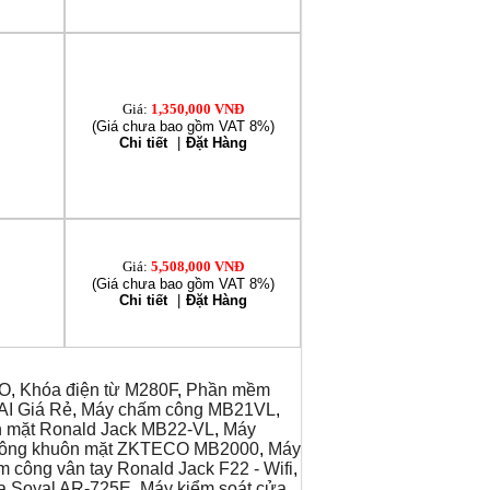
Giá:
1,350,000 VNĐ
(Giá chưa bao gồm VAT 8%)
Chi tiết
|
Đặt Hàng
Giá:
5,508,000 VNĐ
(Giá chưa bao gồm VAT 8%)
Chi tiết
|
Đặt Hàng
RO
,
Khóa điện từ M280F
,
Phần mềm
I Giá Rẻ
,
Máy chấm công MB21VL
,
 mặt Ronald Jack MB22-VL
,
Máy
công khuôn mặt ZKTECO MB2000
,
Máy
 công vân tay Ronald Jack F22 - Wifi
,
a Soyal AR-725E
,
Máy kiểm soát cửa