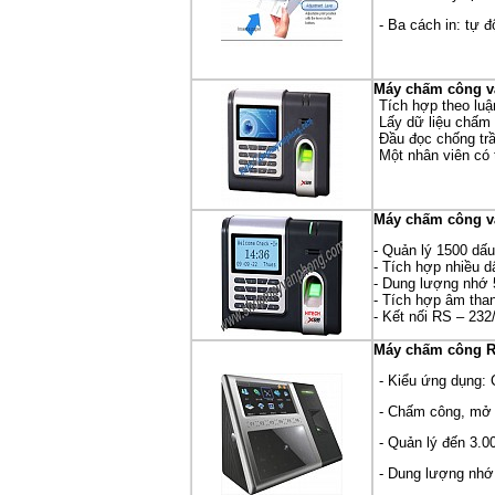
- Ba cách in: tự 
Máy chấm công vâ
Tích hợp theo luậ
Lấy dữ liệu chấm 
Đầu đọc chống trầ
Một nhân viên có 
Máy chấm công vâ
- Quản lý 1500 dấu
- Tích hợp nhiều d
- Dung lượng nhớ 
- Tích hợp âm than
- Kết nối RS – 232
Máy chấm công Ro
- Kiểu ứng dụng:
- Chấm công, mở 
- Quản lý đến 3.0
- Dung lượng nhớ 