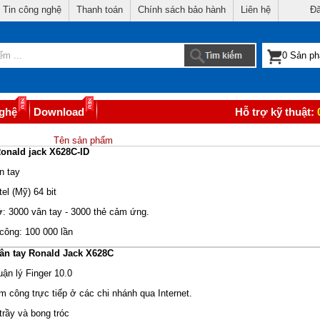
Tin công nghệ
Thanh toán
Chính sách bảo hành
Liên hệ
Đă
nghệ
Download
Hỗ trợ kỹ thuật:
Tên sản phẩm
onald jack X628C-ID
n tay
tel (Mỹ) 64 bit
: 3000 vân tay - 3000 thẻ cảm ứng.
ông: 100 000 lần
ân tay Ronald Jack X628C
uận lý Finger 10.0
m công trực tiếp ở các chi nhánh qua Internet.
trầy và bong tróc