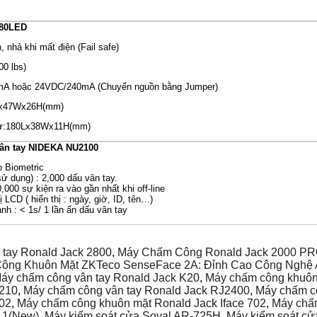
280LED
, nhả khi mất điện (Fail safe)
00 lbs)
0mA hoặc 24VDC/240mA (Chuyển nguồn bằng Jumper)
0Lx47Wx26H(mm)
 từ:180Lx38Wx11H(mm)
ân tay NIDEKA NU2100
o Biometric
sử dụng) : 2,000 dấu vân tay.
0,000 sự kiện ra vào gần nhất khi off-line
ị LCD ( hiển thị : ngày, giờ, ID, tên…)
nh : < 1s/ 1 lần ấn dấu vân tay
 tay Ronald Jack 2800
,
Máy Chấm Công Ronald Jack 2000 P
ông Khuôn Mặt ZKTeco SenseFace 2A: Đỉnh Cao Công Nghệ A
áy chấm công vân tay Ronald Jack K20
,
Máy chấm công khuôn
A210
,
Máy chấm công vân tay Ronald Jack RJ2400
,
Máy chấm 
02
,
Máy chấm công khuôn mặt Ronald Jack Iface 702
,
Máy chấm
.1(New)
,
Máy kiểm soát cửa Soyal AR-725H
,
Máy kiểm soát cử