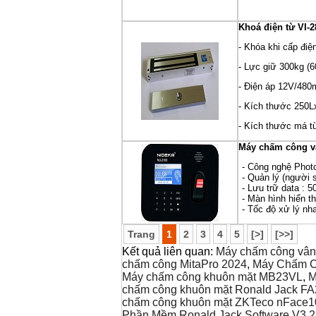
Khoá điện từ VI-
- Khóa khi cấp điện
- Lực giữ 300kg (6
- Điện áp 12V/48
- Kích thước 25
- Kích thước má
Máy chấm công v
- Công nghệ Phot
- Quản lý (người 
- Lưu trữ data : 5
- Màn hình hiển th
- Tốc độ xử lý nha
Trang
1
2
3
4
5
[>]
[>>]
Kết quả liên quan:
Máy chấm công vân
chấm công MitaPro 2024
,
Máy Chấm C
Máy chấm công khuôn mặt MB23VL
,
M
chấm công khuôn mặt Ronald Jack F
chấm công khuôn mặt ZKTeco nFace1
Phần Mềm Ronald Jack Software V3.2