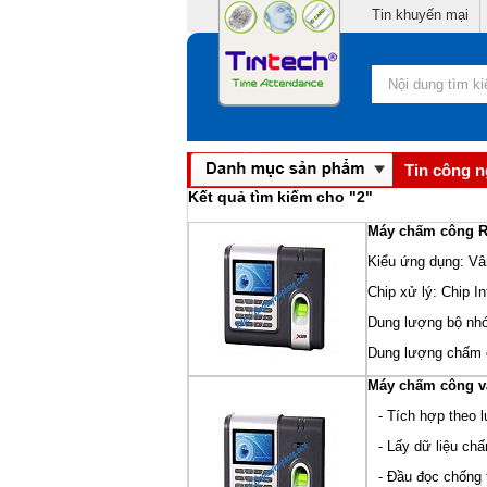
Tin khuyến mại
Tin công 
Kết quả tìm kiếm cho "
2
"
Máy chấm công R
Kiểu ứng dụng: Vâ
Chip xử lý: Chip In
Dung lượng bộ nhớ
Dung lượng chấm c
Máy chấm công v
- Tích hợp theo l
- Lấy dữ liệu chấ
- Đầu đọc chống 