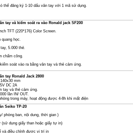
có thể đăng ký 1-10 dấu vân tay với 1 mã sử dụng.
n tay và kiểm soát ra vào Ronald jack SF200
inch TFT (220*176) Color Screen.
n quang học.
tay, 5.000 thẻ.
ần chấm công.
kiểm soát vào ra bằng vân tay và thẻ cảm ứng.
n tay Ronald Jack 2800
5x140x30 mm
 5V DC 2A
n tay và thẻ cảm ứng.
000 lần IN/ OUT.
phòng trong máy, hoạt động được 4-8h khi mất điện
ăn Seiko TP-20
ty/ phòng ban, nội dung, thời gian )
ấy (sử dụng giấy than hoặc giấy tự in)
ố và điều chỉnh được vị trí in