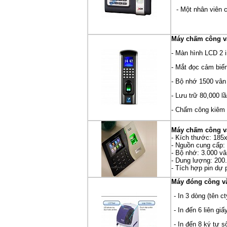
- Một nhân viên 
Máy chấm công vâ
- Màn hình LCD 2 
- Mắt đọc cảm biế
- Bộ nhớ 1500 vân 
- Lưu trữ 80,000 l
- Chấm công kiêm 
Máy chấm công vâ
- Kích thước: 18
- Nguồn cung cấp:
- Bộ nhớ: 3.000 vâ
- Dung lượng: 200.
- Tích hợp pin dự 
Máy đóng công v
- In 3 dòng (tên c
- In đến 6 liên gi
- In đến 8 ký tự s