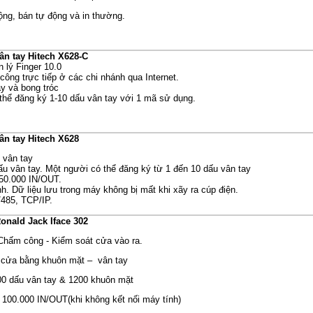
động, bán tự động và in thường.
n tay Hitech X628-C
n lý Finger 10.0
công trực tiếp ở các chi nhánh qua Internet.
y và bong tróc
thể đăng ký 1-10 dấu vân tay với 1 mã sử dụng.
n tay Hitech X628
 vân tay
ấu vân tay. Một người có thể đăng ký từ 1 đến 10 dấu vân tay
50.000 IN/OUT.
h. Dữ liệu lưu trong máy không bị mất khi xãy ra cúp điện.
/485, TCP/IP.
nald Jack Iface 302
 Chấm công - Kiểm soát cửa vào ra.
cửa bằng khuôn mặt – vân tay
00 dấu vân tay & 1200 khuôn mặt
100.000 IN/OUT(khi không kết nối máy tính)