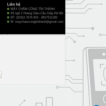
Liên hệ
MÁY CHẤM CÔNG TÍN THÀNH.
83 ngõ 2 Hoàng Sâm,Cầu Giấy,Hà Nội
ĐT: (024)3.7676 825 - 0917511282
M: maychamcongtinthanh@gmail.com