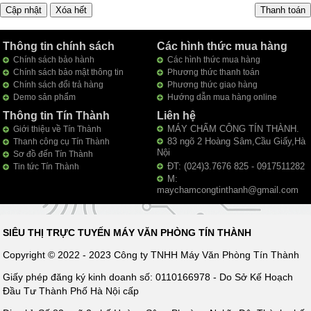
Thông tin chính sách
Các hình thức mua hàng
Chính sách bảo hành
Các hình thức mua hàng
Chính sách bảo mật thông tin
Phương thức thanh toán
Chính sách đổi trả hàng
Phương thức giao hàng
Demo sản phẩm
Hướng dẫn mua hàng online
Thông tin Tín Thành
Liên hệ
MÁY CHẤM CÔNG TÍN THÀNH.
Giới thiệu về Tín Thành
83 ngõ 2 Hoàng Sâm,Cầu Giấy,Hà
Thanh công cụ Tín Thành
Nội
Sơ đồ đến Tín Thành
ĐT: (024)3.7676 825 - 0917511282
Tin tức Tín Thành
M:
maychamcongtinthanh@gmail.com
SIÊU THỊ TRỰC TUYẾN MÁY VĂN PHÒNG TÍN THÀNH
Copyright © 2022 - 2023 Công ty TNHH Máy Văn Phòng Tín Thành
Giấy phép đăng ký kinh doanh số: 0110166978 - Do Sở Kế Hoạch
Đầu Tư Thành Phố Hà Nội cấp