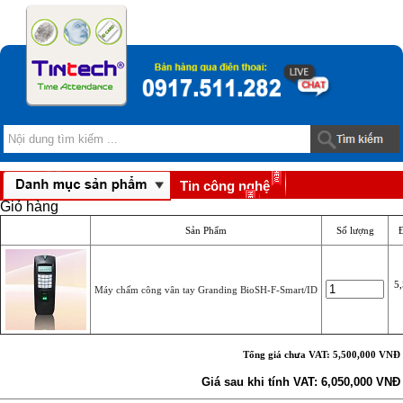
Tin công nghệ
Giỏ hàng
Download
Sản Phẩm
Số lượng
5
Máy chấm công vân tay Granding BioSH-F-Smart/ID
Tổng giá chưa VAT: 5,500,000 VNĐ
Giá sau khi tính VAT: 6,050,000 VNĐ