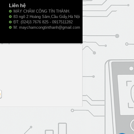
Liên hệ
MÁY CHẤM CÔNG TÍN THÀNH.
83 ngõ 2 Hoàng Sâm,Cầu Giấy,Hà Nội
ĐT: (024)3.7676 825 - 0917511282
M: maychamcongtinthanh@gmail.com