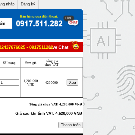
ng nhập
Đăng ký
02437676825 - 0917511282
Live Chat
Tổng giá
Số lượng
Đơn giá
chưa VAT
4,200,000
4200000
VNĐ
Tổng giá chưa VAT: 4,200,000 VNĐ
Giá sau khi tính VAT: 4,620,000 VNĐ