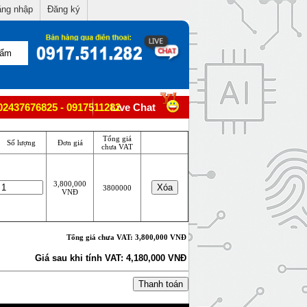
ng nhập
Đăng ký
02437676825 - 0917511282
Live Chat
Tổng giá
Số lượng
Đơn giá
chưa VAT
3,800,000
3800000
VNĐ
Tổng giá chưa VAT: 3,800,000 VNĐ
Giá sau khi tính VAT: 4,180,000 VNĐ