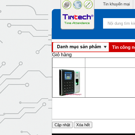
Tin khuyến mại
Tin công 
Giỏ hàng