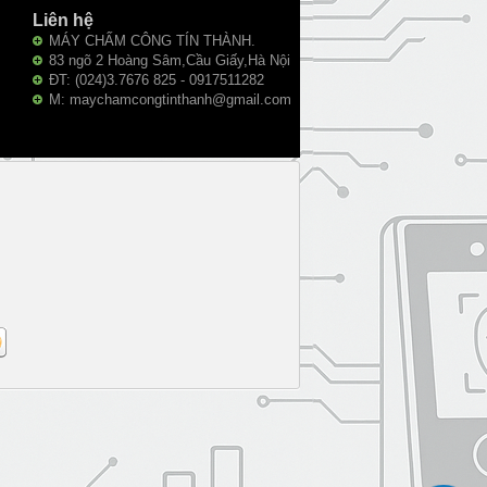
Liên hệ
MÁY CHẤM CÔNG TÍN THÀNH.
83 ngõ 2 Hoàng Sâm,Cầu Giấy,Hà Nội
ĐT: (024)3.7676 825 - 0917511282
M: maychamcongtinthanh@gmail.com