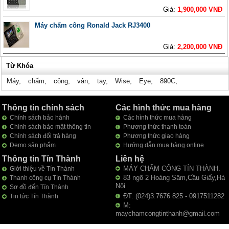
Giá:
1,900,000 VNĐ
Máy chấm công Ronald Jack RJ3400
Giá:
2,200,000 VNĐ
Từ Khóa
Máy
,
chấm
,
công
,
vân
,
tay
,
Wise
,
Eye
,
890C
,
Thông tin chính sách
Các hình thức mua hàng
Chính sách bảo hành
Các hình thức mua hàng
Chính sách bảo mật thông tin
Phương thức thanh toán
Chính sách đổi trả hàng
Phương thức giao hàng
Demo sản phẩm
Hướng dẫn mua hàng online
Thông tin Tín Thành
Liên hệ
MÁY CHẤM CÔNG TÍN THÀNH.
Giới thiệu về Tín Thành
83 ngõ 2 Hoàng Sâm,Cầu Giấy,Hà
Thanh công cụ Tín Thành
Nội
Sơ đồ đến Tín Thành
ĐT: (024)3.7676 825 - 0917511282
Tin tức Tín Thành
M:
maychamcongtinthanh@gmail.com