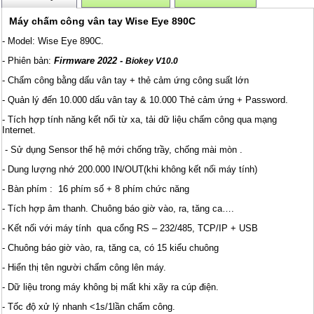
Máy chấm công vân tay Wise Eye 890C
- Model: Wise Eye 890C.
- Phiên bản:
Firmware 2022 -
Biokey V10.0
- Chấm công bằng dấu vân tay + thẻ cảm ứng công suất lớn
- Quản lý đến 10.000 dấu vân tay & 10.000 Thẻ cảm ứng + Password.
- Tích hợp tính năng kết nối từ xa, tải dữ liệu chấm công qua mạng
Internet.
- Sử dụng Sensor thế hệ mới chống trầy, chống mài mòn .
- Dung lượng nhớ 200.000 IN/OUT(khi không kết nối máy tính)
- Bàn phím : 16 phím số + 8 phím chức năng
- Tích hợp âm thanh. Chuông báo giờ vào, ra, tăng ca….
- Kết nối với máy tính qua cổng RS – 232/485, TCP/IP + USB
- Chuông báo giờ vào, ra, tăng ca, có 15 kiểu chuông
- Hiển thị tên người chấm công lên máy.
- Dữ liệu trong máy không bị mất khi xãy ra cúp điện.
- Tốc độ xử lý nhanh <1s/1lần chấm công.