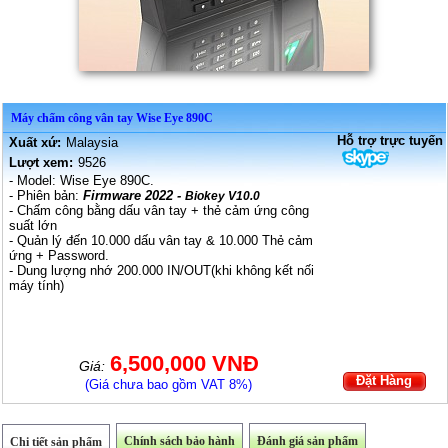
Máy chấm công vân tay Wise Eye 890C
Hỗ trợ trực tuyến
Xuất xứ:
Malaysia
Lượt xem:
9526
- Model: Wise Eye 890C.
- Phiên bản:
Firmware 2022 -
Biokey V10.0
- Chấm công bằng dấu vân tay + thẻ cảm ứng công
suất lớn
- Quản lý đến 10.000 dấu vân tay & 10.000 Thẻ cảm
ứng + Password.
- Dung lượng nhớ 200.000 IN/OUT(khi không kết nối
máy tính)
6,500,000 VNĐ
Giá:
Đặt Hàng
(Giá chưa bao gồm VAT 8%)
Chính sách bảo hành
Đánh giá sản phẩm
Chi tiết sản phẩm