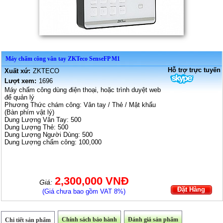
Máy chấm công vân tay ZKTeco SenseFP M1
Hỗ trợ trực tuyến
Xuất xứ:
ZKTECO
Lượt xem:
1696
Máy chấm công dùng điện thoại, hoặc trình duyệt web
để quản lý
Phương Thức chám công: Vân tay / Thẻ / Mật khẩu
(Bàn phím vật lý)
Dung Lượng Vân Tay: 500
Dung Lượng Thẻ: 500
Dung Lượng Người Dùng: 500
Dung Lượng chấm công: 100,000
2,300,000 VNĐ
Giá:
Đặt Hàng
(Giá chưa bao gồm VAT 8%)
Chính sách bảo hành
Đánh giá sản phẩm
Chi tiết sản phẩm