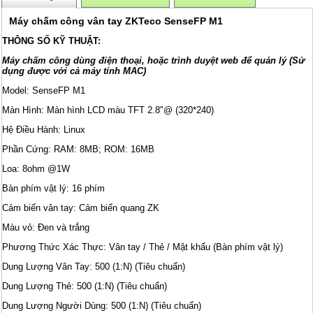
Máy chấm công vân tay ZKTeco SenseFP M1
THÔNG SỐ KỸ THUẬT:
Máy chấm công dùng điện thoại, hoặc trình duyệt web để quản lý (Sử
dụng được với cả máy tính MAC)
Model: SenseFP M1
Màn Hình: Màn hình LCD màu TFT 2.8"@ (320*240)
Hệ Điều Hành: Linux
Phần Cứng: RAM: 8MB; ROM: 16MB
Loa: 8ohm @1W
Bàn phím vật lý: 16 phím
Cảm biến vân tay: Cảm biến quang ZK
Màu vỏ: Đen và trắng
Phương Thức Xác Thực: Vân tay / Thẻ / Mật khẩu (Bàn phím vật lý)
Dung Lượng Vân Tay: 500 (1:N) (Tiêu chuẩn)
Dung Lượng Thẻ: 500 (1:N) (Tiêu chuẩn)
Dung Lượng Người Dùng: 500 (1:N) (Tiêu chuẩn)