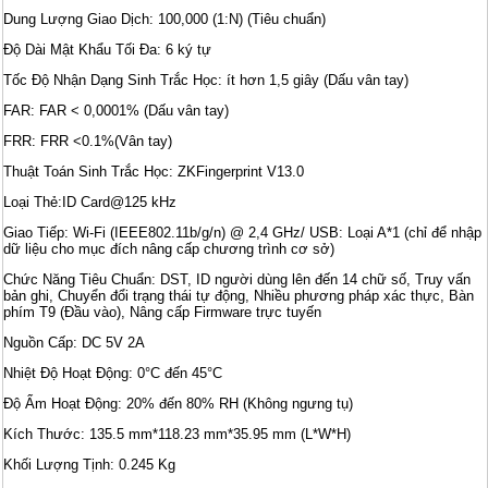
Dung Lượng Giao Dịch: 100,000 (1:N) (Tiêu chuẩn)
Độ Dài Mật Khẩu Tối Đa: 6 ký tự
Tốc Độ Nhận Dạng Sinh Trắc Học: ít hơn 1,5 giây (Dấu vân tay)
FAR: FAR < 0,0001% (Dấu vân tay)
FRR: FRR <0.1%(Vân tay)
Thuật Toán Sinh Trắc Học: ZKFingerprint V13.0
Loại Thẻ:ID Card@125 kHz
Giao Tiếp: Wi-Fi (IEEE802.11b/g/n) @ 2,4 GHz/ USB: Loại A*1 (chỉ để nhập
dữ liệu cho mục đích nâng cấp chương trình cơ sở)
Chức Năng Tiêu Chuẩn: DST, ID người dùng lên đến 14 chữ số, Truy vấn
bản ghi, Chuyển đổi trạng thái tự động, Nhiều phương pháp xác thực, Bàn
phím T9 (Đầu vào), Nâng cấp Firmware trực tuyến
Nguồn Cấp: DC 5V 2A
Nhiệt Độ Hoạt Động: 0°C đến 45°C
Độ Ẩm Hoạt Động: 20% đến 80% RH (Không ngưng tụ)
Kích Thước: 135.5 mm*118.23 mm*35.95 mm (L*W*H)
Khối Lượng Tịnh: 0.245 Kg