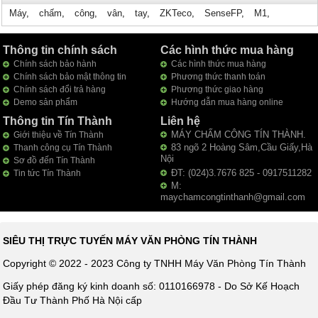
Máy
,
chấm
,
công
,
vân
,
tay
,
ZKTeco
,
SenseFP
,
M1
,
Thông tin chính sách
Các hình thức mua hàng
Chính sách bảo hành
Các hình thức mua hàng
Chính sách bảo mật thông tin
Phương thức thanh toán
Chính sách đổi trả hàng
Phương thức giao hàng
Demo sản phẩm
Hướng dẫn mua hàng online
Thông tin Tín Thành
Liên hệ
MÁY CHẤM CÔNG TÍN THÀNH.
Giới thiệu về Tín Thành
83 ngõ 2 Hoàng Sâm,Cầu Giấy,Hà
Thanh công cụ Tín Thành
Nội
Sơ đồ đến Tín Thành
ĐT: (024)3.7676 825 - 0917511282
Tin tức Tín Thành
M:
maychamcongtinthanh@gmail.com
SIÊU THỊ TRỰC TUYẾN MÁY VĂN PHÒNG TÍN THÀNH
Copyright © 2022 - 2023 Công ty TNHH Máy Văn Phòng Tín Thành
Giấy phép đăng ký kinh doanh số: 0110166978 - Do Sở Kế Hoạch
Đầu Tư Thành Phố Hà Nội cấp