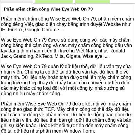
Phần mềm chấm công Wise Eye Web On 79
Phần mềm chấm công Wise Eye Web On 79, phần mềm chấm
công tiếng Việt, giao diện chạy bằng trình duyệt Website như
IE, Firefox, Google Chrome ...
Wise Eye Web On 79 được sử dụng cùng với các máy chấm
công bằng thẻ cảm ứng và các máy chấm công bằng dấu vân
tay đang thịnh hành trên thị trường Việt Nam, như: Ronald
Jack, Granding, ZKTeco, Mita, Gigata, Wise eye, ....
Wise Eye Web On 79 quản lý dữ liệu thẻ, dữ liệu vân tay của
nhân viên. Chúng ta có thể tải dữ liệu vân tay, dữ liệu thẻ về
máy tính. Dữ liệu này hoàn toàn được tải lên máy chấm công
trong trường hợp thay đổi máy hoặc cần chuyển dữ liệu đến
các máy khác cùng loại đối với một công ty, nhà xưởng sử
dùng nhiều máy chấm công.
Phần mềm Wise Eye Web On 79 được kết nối với máy chấm
công theo giao thức TCP. Máy chấm công có thể đẩy dữ liệu
một cách tự động về phần mềm. Dữ liệu tự động bao gồm dữ
liệu nhân viên, dữ liệu thẻ, bản ghi dữ liệu chấm công và bản
ghi sự kiện khác. Hoặc kết nối trực tiếp đến máy chấm công
để tải dữ liệu như phần mềm Window Form.