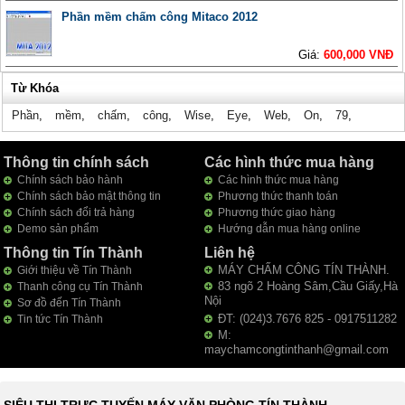
Phần mềm chấm công Mitaco 2012
Giá:
600,000 VNĐ
Từ Khóa
Phần
,
mềm
,
chấm
,
công
,
Wise
,
Eye
,
Web
,
On
,
79
,
Thông tin chính sách
Các hình thức mua hàng
Chính sách bảo hành
Các hình thức mua hàng
Chính sách bảo mật thông tin
Phương thức thanh toán
Chính sách đổi trả hàng
Phương thức giao hàng
Demo sản phẩm
Hướng dẫn mua hàng online
Thông tin Tín Thành
Liên hệ
MÁY CHẤM CÔNG TÍN THÀNH.
Giới thiệu về Tín Thành
83 ngõ 2 Hoàng Sâm,Cầu Giấy,Hà
Thanh công cụ Tín Thành
Nội
Sơ đồ đến Tín Thành
ĐT: (024)3.7676 825 - 0917511282
Tin tức Tín Thành
M:
maychamcongtinthanh@gmail.com