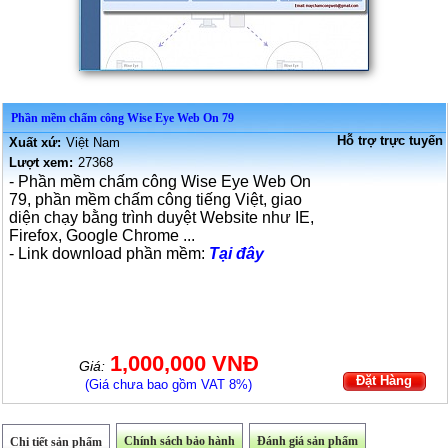
Phần mềm chấm công Wise Eye Web On 79
Hỗ trợ trực tuyến
Xuất xứ:
Việt Nam
Lượt xem:
27368
- Phần mềm chấm công Wise Eye Web On
79, phần mềm chấm công tiếng Việt, giao
diện chạy bằng trình duyệt Website như IE,
Firefox, Google Chrome ...
- Link download phần mềm:
Tại đây
1,000,000 VNĐ
Giá:
Đặt Hàng
(Giá chưa bao gồm VAT 8%)
Chính sách bảo hành
Đánh giá sản phẩm
Chi tiết sản phẩm