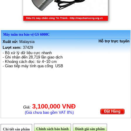
Máy tuần tra bảo vệ GS 6000C
Hỗ trợ trực tuyến
Xuất xứ:
Malaysia
Lượt xem:
37429
- Bộ xử lý dữ liệu cực nhanh
- Ghi nhận đến 28,719 lần giao dịch
- Khoảng cách đọc: từ 4~10 cm
- Giao tiếp máy tính qua cổng USB
3,100,000 VNĐ
Giá:
Đặt Hàng
(Giá chưa bao gồm VAT 8%)
Chính sách bảo hành
Đánh giá sản phẩm
Chi tiết sản phẩm