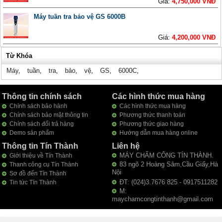
Giá:
4,750,000 VNĐ
Máy tuần tra bảo vệ GS 6000B
Giá:
4,200,000 VNĐ
Từ Khóa
Máy
,
tuần
,
tra
,
bảo
,
vệ
,
GS
,
6000C
,
Thông tin chính sách
Các hình thức mua hàng
Chính sách bảo hành
Các hình thức mua hàng
Chính sách bảo mật thông tin
Phương thức thanh toán
Chính sách đổi trả hàng
Phương thức giao hàng
Demo sản phẩm
Hướng dẫn mua hàng online
Thông tin Tín Thành
Liên hệ
MÁY CHẤM CÔNG TÍN THÀNH.
Giới thiệu về Tín Thành
83 ngõ 2 Hoàng Sâm,Cầu Giấy,Hà
Thanh công cụ Tín Thành
Nội
Sơ đồ đến Tín Thành
ĐT: (024)3.7676 825 - 0917511282
Tin tức Tín Thành
M:
maychamcongtinthanh@gmail.com