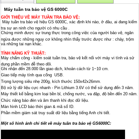
Máy tuần tra bảo vệ GS 6000C
GIỚI THIỆU VỀ MÁY TUẦN TRA BẢO VỆ:
Máy tuần tra bảo vệ hiệu GS 6000C, xác định khi nào, ở đâu, ai đang kiểm
tra sự an ninh cho người có nhu cầu .
Chứng minh được sự trung thực trong công việc của người bảo vệ, ngăn
ngừa được những nguy cơ không nhìn thấy trước được như : cháy, trộm
và những tai nạn khác.
TÍNH NĂNG KỸ THUẬT
:
Máy chấm công - kiểm soát tuần tra, bảo vệ kết nối với máy vi tính và sử
dụng phần mềm đễ theo dõi.
Ghi nhận đến 28.000 lần giao dịch, khoản cách từ 1~10 cm.
Giao tiếp máy tính qua cổng USB.
Trọng lượng siêu nhẹ 200g, kích thước 150x42x26mm.
Bộ xử lý dữ liệu cực nhanh
- Pin Lithium 3.6V có thể sử dụng đến 3 năm.
Máy thiết kế bằng kim loại bền bỉ, chống nước, va đập, độ bền đến 20 năm.
Chức năng báo đèn và âm thanh khi đọc dữ liệu.
Màn hình LCD báo thời gian & mã số ID.
Phần mềm giám sát truy suất dữ liệu bằng tiếng Anh chi tiết.
Một số hình ảnh chi tiết về máy tuần tra bảo vệ GS6000C: