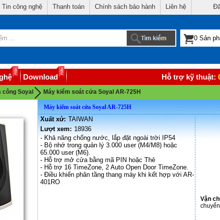
Tin công nghệ
Thanh toán
Chính sách bảo hành
Liên hệ
Đă
nghệ
Download
Hỗ trợ kỹ thuật:
 công Soyal
Máy kiểm soát cửa Soyal AR-725H
Máy kiểm soát cửa Soyal AR-725H
Xuất xứ:
TAIWAN
Lượt xem:
18936
- Khả năng chống nước, lắp đặt ngoài trời IP54
- Bộ nhớ trong quản lý 3.000 user (M4/M8) hoặc
65.000 user (M6).
- Hỗ trợ mở cửa bằng mã PIN hoặc Thẻ
- Hỗ trợ 16 TimeZone, 2 Auto Open Door TimeZone.
- Điều khiển phân tầng thang máy khi kết hợp với AR-
401RO
Vận c
chuyển