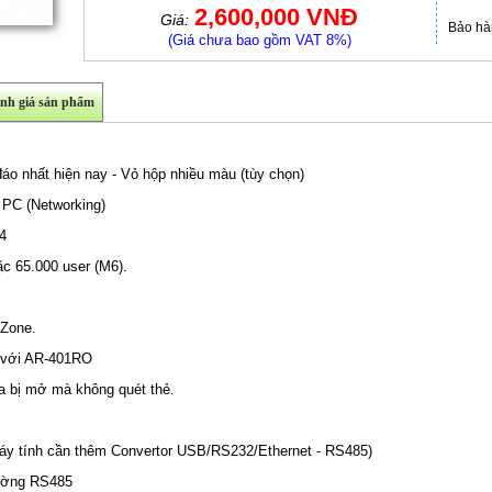
2,600,000 VNĐ
Giá:
Bảo hà
(Giá chưa bao gồm VAT 8%)
nh giá sản phẩm
áo nhất hiện nay - Vỏ hộp nhiều màu (tùy chọn)
i PC (Networking)
54
ặc 65.000 user (M6).
eZone.
p với AR-401RO
a bị mở mà không quét thẻ.
)
máy tính cần thêm Convertor USB/RS232/Ethernet - RS485)
 đường RS485