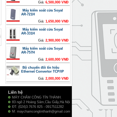
Giá:
6,500,000 VNĐ
Máy kiểm soát cửa Soyal
AR-721H
Giá:
1,650,000 VNĐ
Máy kiểm soát cửa Soyal
AR-331H
Giá:
2,900,000 VNĐ
Máy kiểm soát cửa Soyal
AR-757H
Giá:
2,600,000 VNĐ
Bộ chuyển đổi tín hiệu
Ethernet Convertor TCP/IP
Giá:
2,000,000 VNĐ
Liên hệ
MÁY CHẤM CÔNG TÍN THÀNH.
83 ngõ 2 Hoàng Sâm,Cầu Giấy,Hà Nội
ĐT: (024)3.7676 825 - 0917511282
M: maychamcongtinthanh@gmail.com