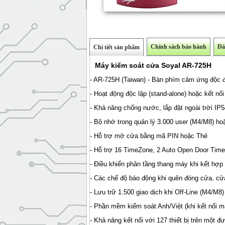
Chính sách bảo hành
Đá
Chi tiết sản phẩm
Máy kiểm soát cửa Soyal AR-725H
- AR-725H (Taiwan) - Bàn phím cảm ứng độc đ
- Hoạt động độc lập (stand-alone) hoặc kết nố
- Khả năng chống nước, lắp đặt ngoài trời IP
- Bộ nhớ trong quản lý 3.000 user (M4/M8) ho
- Hỗ trợ mở cửa bằng mã PIN hoặc Thẻ
- Hỗ trợ 16 TimeZone, 2 Auto Open Door Tim
- Điều khiển phân tầng thang máy khi kết hợ
- Các chế độ báo động khi quên đóng cửa, cử
- Lưu trữ 1.500 giao dịch khi Off-Line (M4/M8
- Phần mềm kiểm soát Anh/Việt (khi kết nối 
- Khả năng kết nối với 127 thiết bị trên một