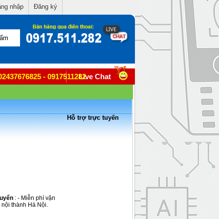
ng nhập
Đăng ký
02437676825 - 0917511282
Live Chat
Hỗ trợ trực tuyến
huyển
: - Miễn phí vận
 nội thành Hà Nội.