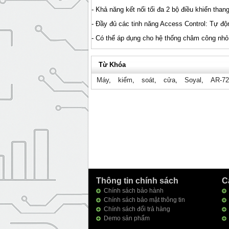
- Khả năng kết nối tối đa 2 bộ điều khiển th
- Đầy đủ các tinh năng Access Control: Tự đ
- Có thể áp dụng cho hệ thống châm công nhỏ
Từ Khóa
Máy
,
kiểm
,
soát
,
cửa
,
Soyal
,
AR-7
Thông tin chính sách
C
Chính sách bảo hành
Chính sách bảo mật thông tin
Chính sách đổi trả hàng
Demo sản phẩm