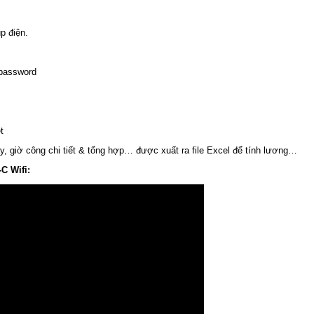
p điện.
 password
t
, giờ công chi tiết & tổng hợp… được xuất ra file Excel để tính lương…
C Wifi: