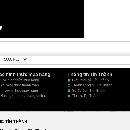
,
5000T-C
,
Wifi
,
ác hình thức mua hàng
Thông tin Tín Thành
Các hình thức mua hàng
Giới thiệu về Tín Thành
Phương thức thanh toán
Thanh công cụ Tín Thành
Phương thức giao hàng
Sơ đồ đến Tín Thành
Hướng dẫn mua hàng online
Tin tức Tín Thành
NG TÍN THÀNH