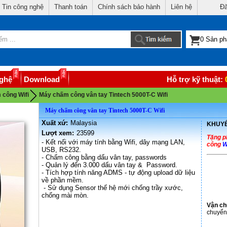
Tin công nghệ
Thanh toán
Chính sách bảo hành
Liên hệ
Đă
nghệ
Download
Hỗ trợ kỹ thuật:
công Wifi
Máy chấm công vân tay Tintech 5000T-C Wifi
Máy chấm công vân tay Tintech 5000T-C Wifi
Xuất xứ:
Malaysia
KHUYẾ
Lượt xem:
23599
Tặng 
- Kết nối với máy tính bằng Wifi, dây mạng LAN,
công
W
USB, RS232.
- Chấm công bằng dấu vân tay, passwords
- Quản lý đến 3.000 dấu vân tay & Password.
- Tích hợp tính năng ADMS - tự động upload dữ liệu
về phần mềm.
- Sử dụng Sensor thế hệ mới chống trầy xước,
chống mài mòn.
Vận c
chuyển