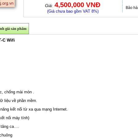
4,500,000 VNĐ
Giá:
Bảo hà
(Giá chưa bao gồm VAT 8%)
nh giá sản phẩm
-C Wifi
c, chống mài mòn .
dữ liệu về phần mềm.
năng kết nối từ xa qua mạng Internet.
ết nối máy tính)
, tăng ca….
 chuông