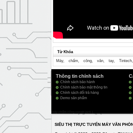
Từ Khóa
Máy
,
chấm
,
công
,
vân
,
tay
,
Tintech
Thông tin chính sách
C
Chính sách bảo hành
Chính sách bảo mật thông tin
Chính sách đổi trả hàng
Demo sản phẩm
máy chấm công ronald jack
|
SIÊU THỊ TRỰC TUYẾN MÁY VĂN PHÒ