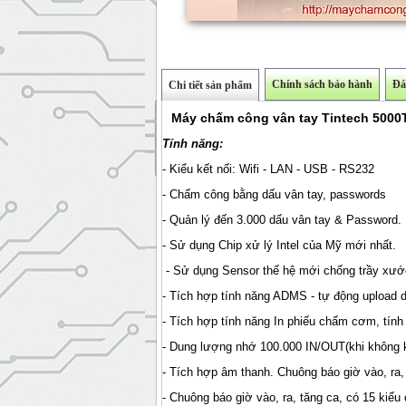
Chính sách bảo hành
Đá
Chi tiết sản phẩm
Máy chấm công vân tay Tintech 5000T
Tính năng:
- Kiểu kết nối: Wifi - LAN - USB - RS232
- Chấm công bằng dấu vân tay, passwords
- Quản lý đến 3.000 dấu vân tay & Password.
- Sử dụng Chip xử lý Intel của Mỹ mới nhất.
- Sử dụng Sensor thế hệ mới chống trầy xướ
- Tích hợp tính năng ADMS - tự động upload 
- Tích hợp tính năng In phiếu chấm cơm, tính 
- Dung lượng nhớ 100.000 IN/OUT(khi không k
- Tích hợp âm thanh. Chuông báo giờ vào, ra
- Chuông báo giờ vào, ra, tăng ca, có 15 kiểu