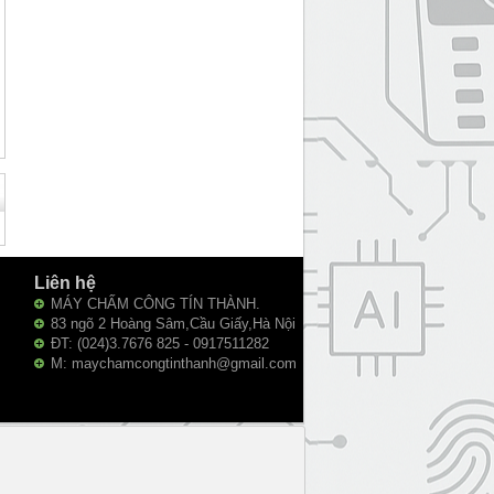
Liên hệ
MÁY CHẤM CÔNG TÍN THÀNH.
83 ngõ 2 Hoàng Sâm,Cầu Giấy,Hà Nội
ĐT: (024)3.7676 825 - 0917511282
M: maychamcongtinthanh@gmail.com