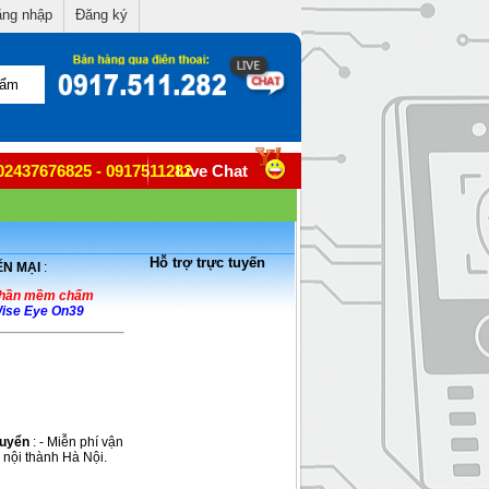
ng nhập
Đăng ký
02437676825 - 0917511282
Live Chat
Hỗ trợ trực tuyến
N MẠI
:
phần mềm chấm
ise Eye On39
huyển
: - Miễn phí vận
 nội thành Hà Nội.