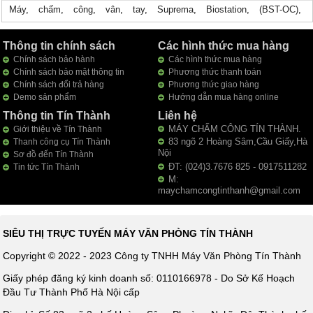
Máy
,
chấm
,
công
,
vân
,
tay
,
Suprema
,
Biostation
,
(BST-OC)
,
Thông tin chính sách
Các hình thức mua hàng
Chính sách bảo hành
Các hình thức mua hàng
Chính sách bảo mật thông tin
Phương thức thanh toán
Chính sách đổi trả hàng
Phương thức giao hàng
Demo sản phẩm
Hướng dẫn mua hàng online
Thông tin Tín Thành
Liên hệ
MÁY CHẤM CÔNG TÍN THÀNH.
Giới thiệu về Tín Thành
83 ngõ 2 Hoàng Sâm,Cầu Giấy,Hà
Thanh công cụ Tín Thành
Nội
Sơ đồ đến Tín Thành
ĐT: (024)3.7676 825 - 0917511282
Tin tức Tín Thành
M:
maychamcongtinthanh@gmail.com
SIÊU THỊ TRỰC TUYẾN MÁY VĂN PHÒNG TÍN THÀNH
Copyright © 2022 - 2023 Công ty TNHH Máy Văn Phòng Tín Thành
Giấy phép đăng ký kinh doanh số: 0110166978 - Do Sở Kế Hoạch
Đầu Tư Thành Phố Hà Nội cấp