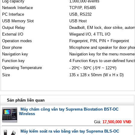
Log capacity
1,000,000 events
Network Interface
TCP/IP, RS485
PC Interface
USB, RS232
USB Memory Slot
USB Host
Output Relay
Deadbolt, EM lock, door strike, autom
External I/O
Wiegand I/O, 4 TTL I/O
Operation modes
Fingerprint, PIN, PIN + Fingerprint
Door phone
Microphone and speaker for door pho
Navigation key
Navigation key for the menu moveme
Function key
4 Function Keys to user-defined func
Operating Temperature
- 20℃~ 50℃ (-5℉ ~ 122℉)
Size
135 x 128 x 50mm (W x H x D)
Sản phẩm liên quan
Máy chấm công vân tay Suprema Biostation BST-OC
Wireless
Giá:
17,500,000 VNĐ
Máy kiểm soát ra vào bằng vân tay Suprema BLS-OC