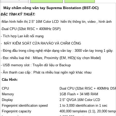
Máy chấm công vân tay Suprema Biostation (BST-OC)
ĐẶC TÍNH KỸ THUẬT:
-Màn hình hiển thị 2.5" 16M Color LCD hiển thị thông tin, video , hình ảnh
-Dual CPU (32bit RISC + 400MHz DSP)
- Tích hợp Lan kết nối mạng
- MÁY KIỂM SOÁT CỬA RA/VÀO VÀ CHẤM CÔNG
- Đứng đầu trong công nghệ nhận dạng vân tay : 3000 vân tay trong 1 giây.
- Đọc nhiều loại thẻ : Mifare, Proximity (EM, HID)( tùy chọn Model)
- USB memory slot : Truyền dữ liệu or Backup
- Âm thanh cao cấp : Phát ra nhiều loại ngôn ngữ khác nhau
Cấu Hình:
CPU
Dual CPU (32bit RISC + 400MHz DS
Memory
1GB Flash + 34 MB RAM
Display
2.5" QVGA 16M Color LCD
Fingerprint identification speed
1 to 3,000 identification in 1 sec
Fingerprint capacity
400,000 templates (1:1), 20,000 temp