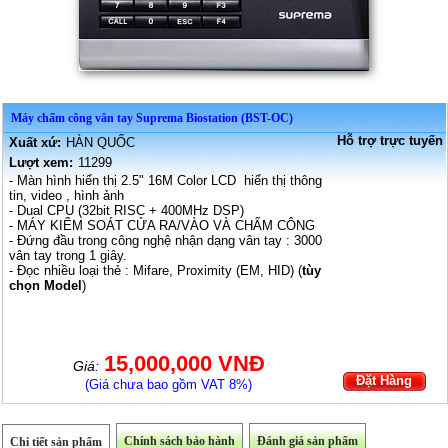
Máy chấm công vân tay Suprema Biostation (BST-OC)
Hỗ trợ trực tuyến
Xuất xứ:
HÀN QUỐC
Lượt xem:
11299
- Màn hình hiển thị 2.5" 16M Color LCD hiển thị thông
tin, video , hình ảnh
- Dual CPU (32bit RISC + 400MHz DSP)
- MÁY KIỂM SOÁT CỬA RA/VÀO VÀ CHẤM CÔNG
- Đứng đầu trong công nghệ nhận dạng vân tay : 3000
vân tay trong 1 giây.
- Đọc nhiều loại thẻ : Mifare, Proximity (EM, HID) (
tùy
chọn Model
)
15,000,000 VNĐ
Giá:
Đặt Hàng
(Giá chưa bao gồm VAT 8%)
Chính sách bảo hành
Đánh giá sản phẩm
Chi tiết sản phẩm