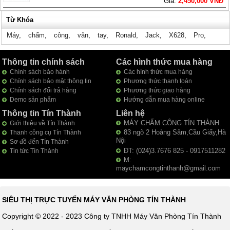
Giá:
2,450,000 VNĐ
Từ Khóa
Máy
,
chấm
,
công
,
vân
,
tay
,
Ronald
,
Jack
,
X628
,
Pro
,
Thông tin chính sách
Các hình thức mua hàng
Chính sách bảo hành
Các hình thức mua hàng
Chính sách bảo mật thông tin
Phương thức thanh toán
Chính sách đổi trả hàng
Phương thức giao hàng
Demo sản phẩm
Hướng dẫn mua hàng online
Thông tin Tín Thành
Liên hệ
MÁY CHẤM CÔNG TÍN THÀNH.
Giới thiệu về Tín Thành
83 ngõ 2 Hoàng Sâm,Cầu Giấy,Hà
Thanh công cụ Tín Thành
Nội
Sơ đồ đến Tín Thành
ĐT: (024)3.7676 825 - 0917511282
Tin tức Tín Thành
M:
maychamcongtinthanh@gmail.com
SIÊU THỊ TRỰC TUYẾN MÁY VĂN PHÒNG TÍN THÀNH
Copyright © 2022 - 2023 Công ty TNHH Máy Văn Phòng Tín Thành