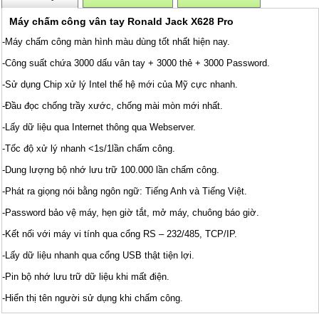
Máy chấm công vân tay Ronald Jack X628 Pro
-Máy chấm công màn hình màu dùng tốt nhất hiện nay.
-Công suất chứa 3000 dấu vân tay + 3000 thẻ + 3000 Password.
-Sử dụng Chip xử lý Intel thế hệ mới của Mỹ cực nhanh.
-Đầu đọc chống trầy xước, chống mài mòn mới nhất.
-Lấy dữ liệu qua Internet thông qua Webserver.
-Tốc độ xử lý nhanh <1s/1lần chấm công.
-Dung lượng bộ nhớ lưu trữ 100.000 lần chấm công.
-Phát ra giọng nói bằng ngôn ngữ: Tiếng Anh và Tiếng Việt.
-Password bảo vệ máy, hẹn giờ tắt, mở máy, chuông báo giờ.
-Kết nối với máy vi tính qua cổng RS – 232/485, TCP/IP.
-Lấy dữ liệu nhanh qua cổng USB thật tiện lợi.
-Pin bộ nhớ lưu trữ dữ liệu khi mất điện.
-Hiển thị tên người sử dụng khi chấm công.