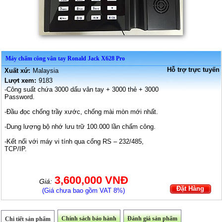
Máy chấm công vân tay Ronald Jack X628 Pro
Hỗ trợ trực tuyến
Xuất xứ:
Malaysia
Lượt xem:
9183
-Công suất chứa 3000 dấu vân tay + 3000 thẻ + 3000
Password.
-Đầu đọc chống trầy xước, chống mài mòn mới nhất.
-Dung lượng bộ nhớ lưu trữ 100.000 lần chấm công.
-Kết nối với máy vi tính qua cổng RS – 232/485,
TCP/IP.
3,600,000 VNĐ
Giá:
Đặt Hàng
(Giá chưa bao gồm VAT 8%)
Chính sách bảo hành
Đánh giá sản phẩm
Chi tiết sản phẩm