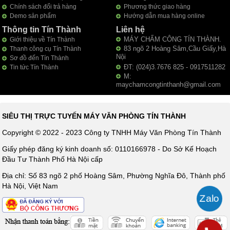
Chính sách đổi trả hàng
Phương thức giao hàng
Demo sản phẩm
Hướng dẫn mua hàng online
Thông tin Tín Thành
Liên hệ
MÁY CHẤM CÔNG TÍN THÀNH.
Giới thiệu về Tín Thành
83 ngõ 2 Hoàng Sâm,Cầu Giấy,Hà
Thanh công cụ Tín Thành
Nội
Sơ đồ đến Tín Thành
ĐT: (024)3.7676 825 - 0917511282
Tin tức Tín Thành
M:
maychamcongtinthanh@gmail.com
SIÊU THỊ TRỰC TUYẾN MÁY VĂN PHÒNG TÍN THÀNH
Copyright © 2022 - 2023 Công ty TNHH Máy Văn Phòng Tín Thành
Giấy phép đăng ký kinh doanh số: 0110166978 - Do Sở Kế Hoạch
Đầu Tư Thành Phố Hà Nội cấp
Địa chỉ: Số 83 ngõ 2 phố Hoàng Sâm, Phường Nghĩa Đô, Thành phố
Hà Nội, Việt Nam